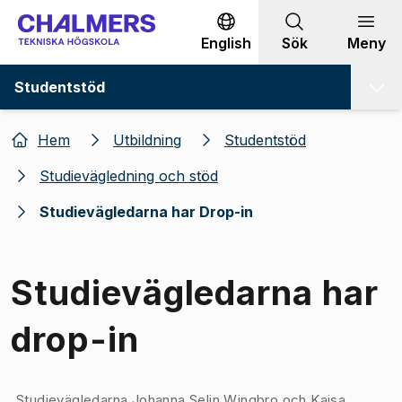
Gå till innehållet
English
Sök
Meny
Studentstöd
Hem
Utbildning
Studentstöd
Studievägledning och stöd
Studievägledarna har Drop-in
Studievägledarna har
drop-in
Bild 1 av 1
Studievägledarna Johanna Selin Wingbro och Kajsa