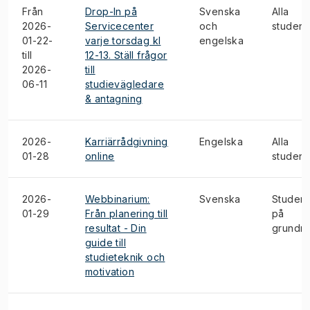
Från
Drop-In på
Svenska
Alla
2026-
Servicecenter
och
student
01-22-
varje torsdag kl
engelska
till
12-13. Ställ frågor
2026-
till
06-11
studievägledare
& antagning
2026-
Karriärrådgivning
Engelska
Alla
01-28
online
student
2026-
Webbinarium:
Svenska
Student
01-29
Från planering till
på
resultat - Din
grundni
guide till
studieteknik och
motivation