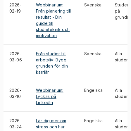
2026-
Webbinarium:
Svenska
Student
02-19
Från planering till
på
resultat - Din
grundni
guide till
studieteknik och
motivation
2026-
Från studier till
Svenska
Alla
03-06
arbetsliv: Bygg
student
grunden för din
karriär
2026-
Webbinarium:
Engelska
Alla
03-10
Lyckas på
student
LinkedIn
2026-
Lär dig mer om
Engelska
Alla
03-24
stress och hur
student