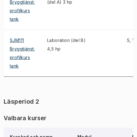
Bryggtjänst:
(del A) 3 hp
profilkurs
tank
SJM111
Laboration (del B)
S, 1)
Bryggtjänst:
4,5 hp
profilkurs
tank
Läsperiod 2
Valbara kurser
Kurskod och namn
Modul,
B