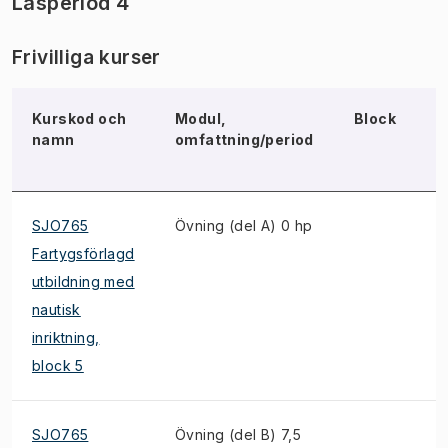
Läsperiod 4
Frivilliga kurser
Kurskod och
Modul,
Block
N
namn
omfattning/period
SJO765
Övning (del A) 0 hp
Fartygsförlagd
utbildning med
nautisk
inriktning,
block 5
SJO765
Övning (del B) 7,5