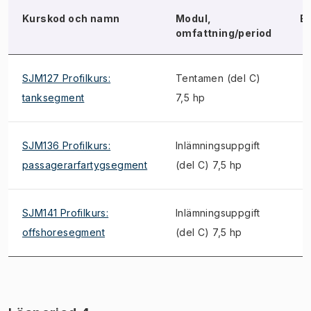
Kurskod och namn
Modul,
B
omfattning/period
SJM127 Profilkurs:
Tentamen (del C)
tanksegment
7,5 hp
SJM136 Profilkurs:
Inlämningsuppgift
passagerarfartygsegment
(del C) 7,5 hp
SJM141 Profilkurs:
Inlämningsuppgift
offshoresegment
(del C) 7,5 hp