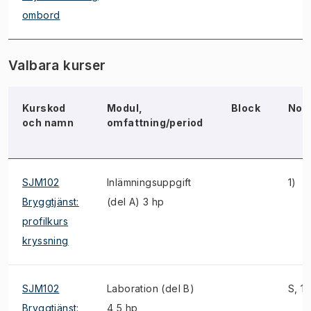
ombord
Valbara kurser
Kurskod
Modul,
Block
Not
och namn
omfattning/period
SJM102
Inlämningsuppgift
1)
Bryggtjänst:
(del A) 3 hp
profilkurs
kryssning
SJM102
Laboration (del B)
S, 1)
Bryggtjänst:
4,5 hp