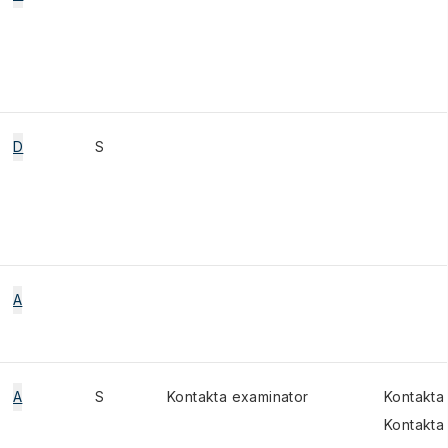
D
S
A
A
S
Kontakta examinator
Kontakta
Kontakta