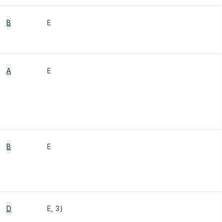
B
E
A
E
B
E
D
E, 3)