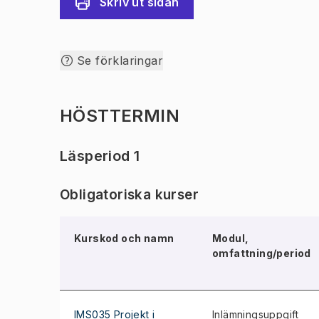
Skriv ut sidan
Se förklaringar
HÖSTTERMIN
Läsperiod 1
Obligatoriska kurser
Kurskod och namn
Modul,
omfattning/period
IMS035 Projekt i
Inlämningsuppgift