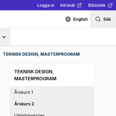
Logga in
Intranät
Bibliotek
(
Öppnas i ny flik
(
Öppnas i ny fl
)
English
Sök
TEKNISK DESIGN, MASTERPROGRAM
TEKNISK DESIGN,
MASTERPROGRAM
Årskurs 1
Årskurs 2
Utbildningsplan