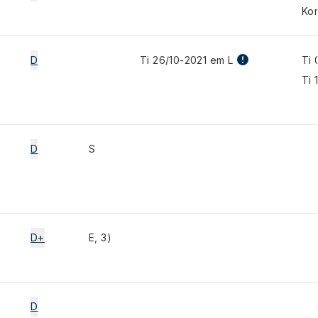
Kon
D
Ti 26/10-2021 em L
Ti 
Ti 
D
S
D+
E, 3)
D