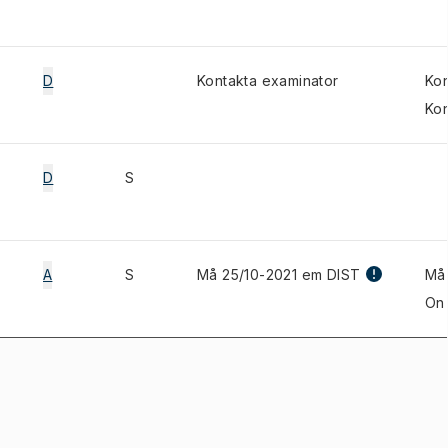
D
Kontakta examinator
Kon
Kon
D
S
A
S
Må 25/10-2021 em DIST
Må
On