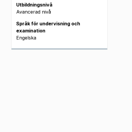
Utbildningsnivå
Avancerad nivå
Språk för undervisning och
examination
Engelska
tentamen (okt
21 - aug 2022)
takta examinator
takta examinator
takta examinator