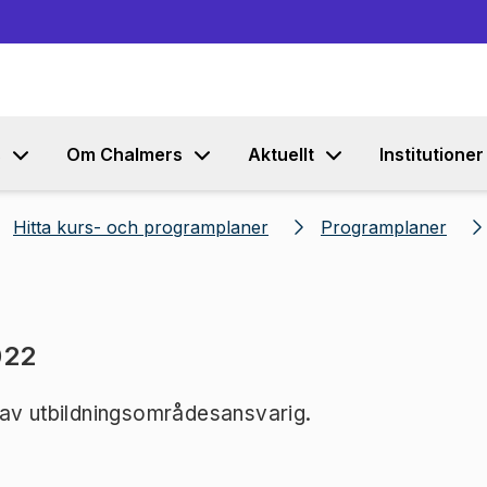
Gå till innehållet
s
Om Chalmers
Aktuellt
Institutioner
Hitta kurs- och programplaner
Programplaner
022
 av utbildningsområdesansvarig.