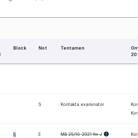
Block
Not
Tentamen
Om
d
20
S
Kontakta examinator
Kon
Kon
B
E
Må 25/10-2021 fm J
Kon