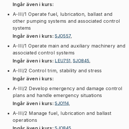
Ingår även i kurs
:
A-III/1 Operate fuel, lubrication, ballast and
other pumping systems and associated control
systems
Ingår även i kurs
:
SJO557
,
A-III/1 Operate main and auxiliary machinery and
associated control systems
Ingår även i kurs
:
LEU751
,
SJO845
,
A-III/2 Control trim, stability and stress
Ingår även i kurs
:
A-III/2 Develop emergency and damage control
plans and handle emergency situations
Ingår även i kurs
:
SJO114
,
A-III/2 Manage fuel, lubrication and ballast
operations
Ingår även i kurs
:
SJO845
,