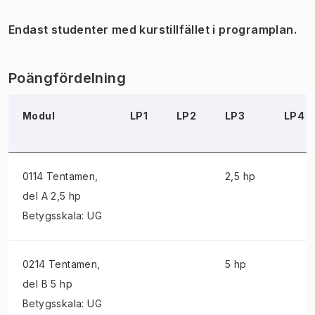
Endast studenter med kurstillfället i programplan.
Poängfördelning
Modul
LP1
LP2
LP3
LP4
0114 Tentamen
,
2,5 hp
del A 2,5 hp
Betygsskala: UG
0214 Tentamen
,
5 hp
del B 5 hp
Betygsskala: UG