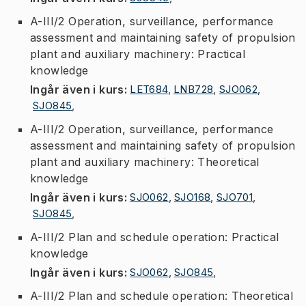
A-III/2 Operation, surveillance, performance
assessment and maintaining safety of propulsion
plant and auxiliary machinery: Practical
knowledge
Ingår även i kurs
:
LET684
,
LNB728
,
SJO062
,
SJO845
,
A-III/2 Operation, surveillance, performance
assessment and maintaining safety of propulsion
plant and auxiliary machinery: Theoretical
knowledge
Ingår även i kurs
:
SJO062
,
SJO168
,
SJO701
,
SJO845
,
A-III/2 Plan and schedule operation: Practical
knowledge
Ingår även i kurs
:
SJO062
,
SJO845
,
A-III/2 Plan and schedule operation: Theoretical