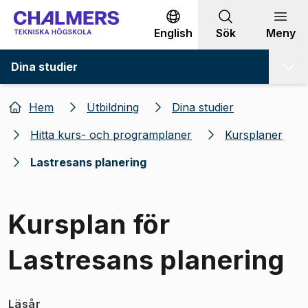
Gå till innehållet
English
Sök
Meny
Dina studier
Hem
Utbildning
Dina studier
Hitta kurs- och programplaner
Kursplaner
Lastresans planering
Kursplan för
Lastresans planering
Läsår