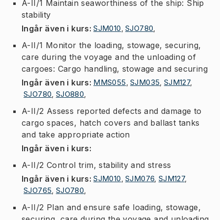
A-II/1 Maintain seaworthiness of the ship: Ship
stability
Ingår även i kurs
:
SJM010
,
SJO780
,
A-II/1 Monitor the loading, stowage, securing,
care during the voyage and the unloading of
cargoes: Cargo handling, stowage and securing
Ingår även i kurs
:
MMS055
,
SJM035
,
SJM127
,
SJO780
,
SJO880
,
A-II/2 Assess reported defects and damage to
cargo spaces, hatch covers and ballast tanks
and take appropriate action
Ingår även i kurs
:
A-II/2 Control trim, stability and stress
Ingår även i kurs
:
SJM010
,
SJM076
,
SJM127
,
SJO765
,
SJO780
,
A-II/2 Plan and ensure safe loading, stowage,
securing, care during the voyage and unloading