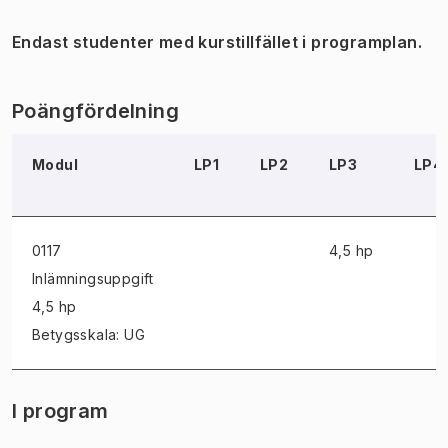
Endast studenter med kurstillfället i programplan.
Poängfördelning
Modul
LP1
LP2
LP3
LP4
0117
4,5 hp
Inlämningsuppgift
4,5 hp
Betygsskala: UG
I program