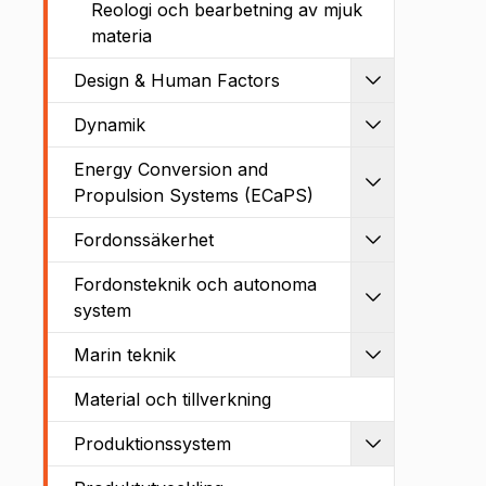
Reologi och bearbetning av mjuk
materia
Design & Human Factors
Utvidga
Dynamik
Utvidga
Energy Conversion and
Utvidga
Propulsion Systems (ECaPS)
Fordonssäkerhet
Utvidga
Fordonsteknik och autonoma
Utvidga
system
Marin teknik
Utvidga
Material och tillverkning
Produktionssystem
Utvidga