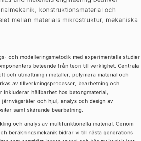
rialmekanik, konstruktionsmaterial och
et mellan materials mikrostruktur, mekaniska
.
s- och modelleringsmetodik med experimentella studier
mponenters beteende från teori till verklighet. Centrala
t och utmattning i metaller, polymera material och
kas av tillverkningsprocesser, bearbetning och
r inkluderar hållbarhet hos betongmaterial,
i järnvägsräler och hjul, analys och design av
siter samt skärande bearbetning.
kling och analys av multifunktionella material. Genom
och beräkningsmekanik bidrar vi till nästa generations