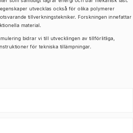
ter som samtidigt lagrar energi och bär mekanisk last.
alegenskaper utvecklas också för olika polymerer
tsvarande tillverkningstekniker. Forskningen innefattar
tionella material.
ering bidrar vi till utvecklingen av tillförlitliga,
truktioner för tekniska tillämpningar.