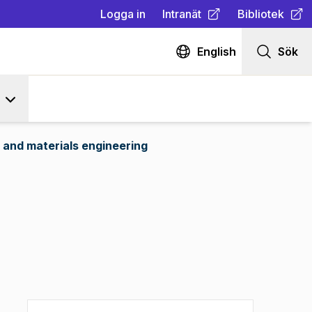
Logga in
Intranät
Bibliotek
(
Öppnas i ny flik
(
Öppnas i ny fl
)
English
Sök
and materials engineering