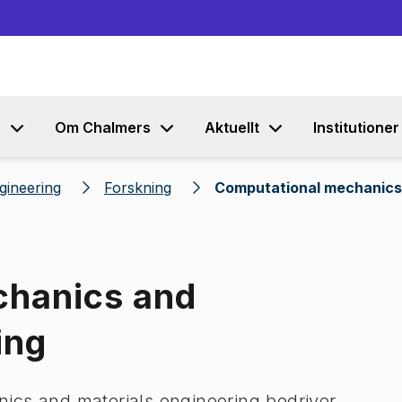
Gå till innehållet
s
Om Chalmers
Aktuellt
Institutioner
gineering
Forskning
Computational mechanics 
chanics and
ing
ics and materials engineering bedriver