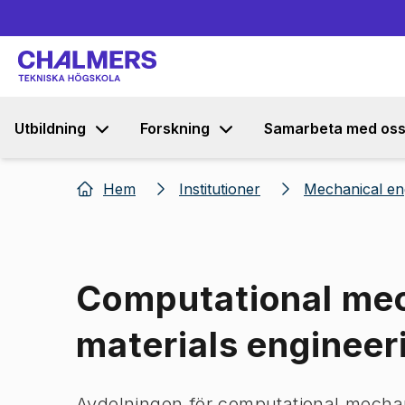
Utbildning
Forskning
Samarbeta med os
Hem
Institutioner
Mechanical en
Computational me
materials engineer
Avdelningen för computational mechan