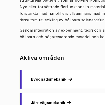
strukturella batterier, som är polymerkomposi
Nya eller förbättrade flerfunktionella materi
förstärkta med nanofillers tillsammans med mo
dessutom utveckling av hållbara solenergifunk
Genom integration av experiment, teori och simul
hållbara och högpresterande material och kons
Aktiva områden
Byggnadsmekanik
Järnvägsmekanik