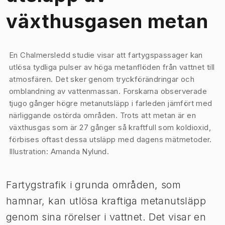
växthusgasen metan
Bild 1 av 1
En Chalmersledd studie visar att fartygspassager kan
utlösa tydliga pulser av höga metanflöden från vattnet till
atmosfären. Det sker genom tryckförändringar och
omblandning av vattenmassan. Forskarna observerade
tjugo gånger högre metanutsläpp i farleden jämfört med
närliggande ostörda områden. Trots att metan är en
växthusgas som är 27 gånger så kraftfull som koldioxid,
förbises oftast dessa utsläpp med dagens mätmetoder.
Illustration: Amanda Nylund.
Fartygstrafik i grunda områden, som
hamnar, kan utlösa kraftiga metanutsläpp
genom sina rörelser i vattnet. Det visar en