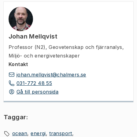
Johan Mellqvist
Professor (N2)
,
Geovetenskap och fjärranalys,
Miljö- och energivetenskaper
Kontakt
johan.mellqvist@chalmers.se
031-772 48 55
Gå till personsida
Taggar:
ocean
energi
transport