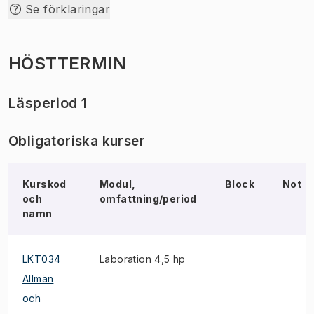
Se förklaringar
HÖSTTERMIN
Läsperiod 1
Obligatoriska kurser
Kurskod
Modul,
Block
Not
och
omfattning/period
namn
LKT034
Laboration 4,5 hp
Allmän
och