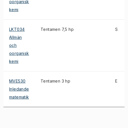
oorganisk
kemi
LKT034
Tentamen 7,5 hp
S
Allmän
och
oorganisk
kemi
MVE530
Tentamen 3 hp
E
Inledande
matematik