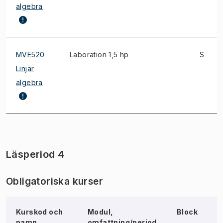
algebra
MVE520
Laboration 1,5 hp
S
Linjär
algebra
Läsperiod 4
Obligatoriska kurser
Kurskod och
Modul,
Block
N
namn
omfattning/period