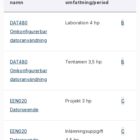
namn
omfattning/period
DAT480
Laboration 4 hp
B
Omkonfigurerbar
datoranvändning
DAT480
Tentamen 3,5 hp
B
Omkonfigurerbar
datoranvändning
EEN020
Projekt 3 hp
C
Datorseende
EEN020
Inlämningsuppgift
C
Datorseende
4,5 hp