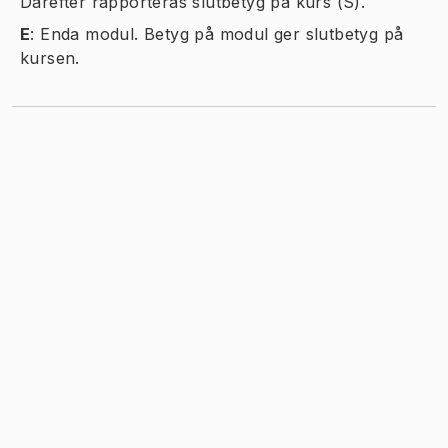
Därefter rapporteras slutbetyg på kurs (S).
E
:
Enda modul. Betyg på modul ger slutbetyg på
kursen.