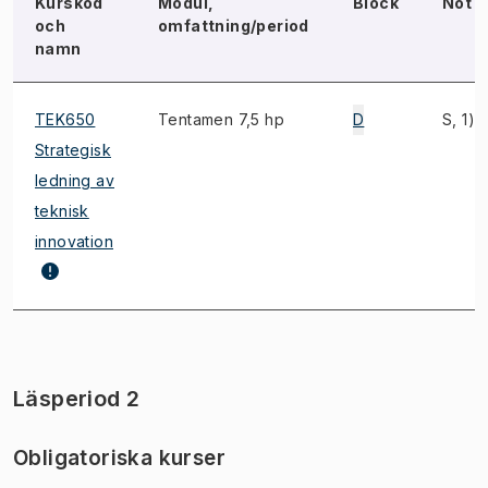
Kurskod
Modul,
Block
Not
och
omfattning/period
namn
TEK650
Tentamen 7,5 hp
D
S, 1)
Strategisk
ledning av
teknisk
innovation
Läsperiod 2
Obligatoriska kurser