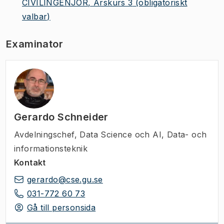
CIVILINGENJÖR, Årskurs 3
(obligatoriskt
valbar)
Examinator
Gerardo Schneider
Avdelningschef
,
Data Science och AI, Data- och
informationsteknik
Kontakt
gerardo@cse.gu.se
031-772 60 73
Gå till personsida