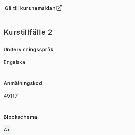
Gå till kurshemsidan
(
Öppnas i ny flik
)
Kurstillfälle 2
Undervisningsspråk
Engelska
Anmälningskod
49117
Blockschema
A+