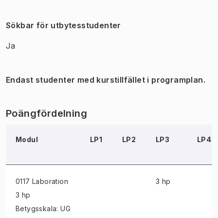
Sökbar för utbytesstudenter
Ja
Endast studenter med kurstillfället i programplan.
Poängfördelning
Modul
LP1
LP2
LP3
LP4
0117 Laboration
3 hp
3 hp
Betygsskala: UG