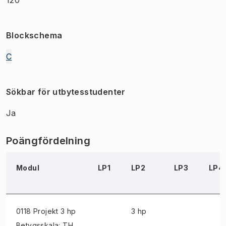
Blockschema
C
Sökbar för utbytesstudenter
Ja
Poängfördelning
Modul
LP1
LP2
LP3
LP4
0118 Projekt
3 hp
3 hp
Betygsskala: TH