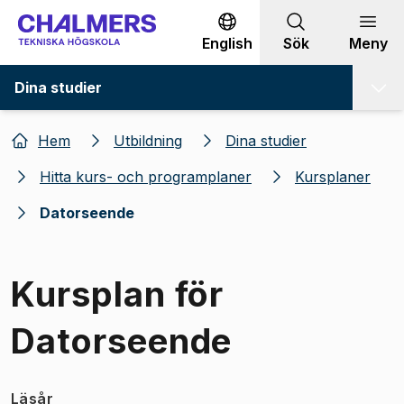
Gå till innehållet
English
Sök
Meny
Dina studier
Hem
Utbildning
Dina studier
Hitta kurs- och programplaner
Kursplaner
Datorseende
Kursplan för
Datorseende
Läsår