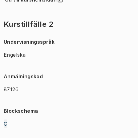
(
Öppnas i ny flik
)
Kurstillfälle 2
Undervisningsspråk
Engelska
Anmälningskod
87126
Blockschema
C