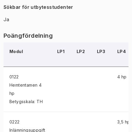
Sökbar för utbytesstudenter
Ja
Poängfördelning
Modul
LP1
LP2
LP3
LP4
0122
4 hp
Hemtentamen
4
hp
Betygsskala: TH
0222
3,5 hp
Inlämningsuppgift