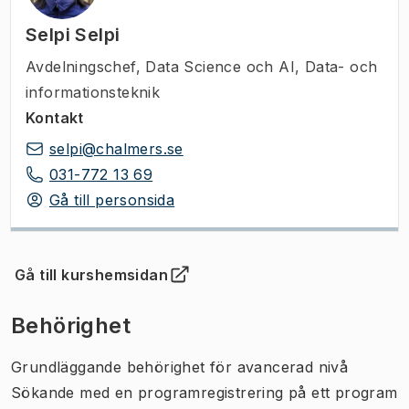
Selpi Selpi
Avdelningschef
,
Data Science och AI, Data- och
informationsteknik
Kontakt
selpi@chalmers.se
031-772 13 69
Gå till personsida
Gå till kurshemsidan
(
Öppnas i ny flik
)
Behörighet
Grundläggande behörighet för avancerad nivå
Sökande med en programregistrering på ett program