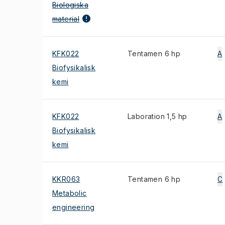
Biologiska
material
KFK022
Tentamen 6 hp
A
Biofysikalisk
kemi
KFK022
Laboration 1,5 hp
A
Biofysikalisk
kemi
KKR063
Tentamen 6 hp
C
Metabolic
engineering