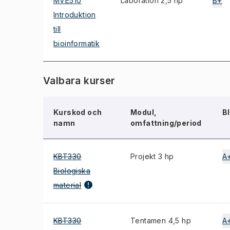
MVE510
Laboration 2,5 hp
B+
Introduktion
till
bioinformatik
Valbara kurser
Kurskod och
Modul,
B
namn
omfattning/period
KBT330
Projekt 3 hp
A
Biologiska
material
KBT330
Tentamen 4,5 hp
A