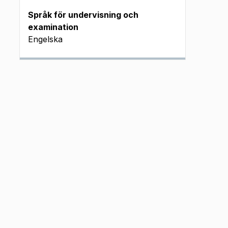
Språk för undervisning och
examination
Engelska
24 em J DIG
24 fm J DIG
24 em J
24 em J
mtentamen (okt
023 - aug 2024)