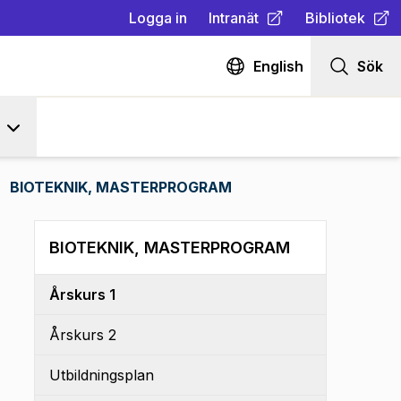
Logga in
Intranät
Bibliotek
(
Öppnas i ny flik
(
Öppnas i ny fl
)
English
Sök
BIOTEKNIK, MASTERPROGRAM
BIOTEKNIK, MASTERPROGRAM
Årskurs 1
Årskurs 2
Utbildningsplan