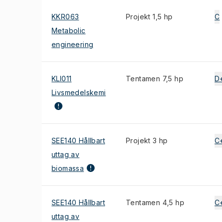
KKR063
Projekt 1,5 hp
C
Metabolic
engineering
KLI011
Tentamen 7,5 hp
D
Livsmedelskemi
SEE140 Hållbart
Projekt 3 hp
C
uttag av
biomassa
SEE140 Hållbart
Tentamen 4,5 hp
C
uttag av