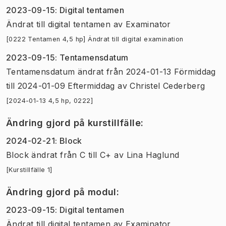
2023-09-15
:
Digital tentamen
Ändrat till digital tentamen
av
Examinator
[0222 Tentamen 4,5 hp] Ändrat till digital examination
2023-09-15
:
Tentamensdatum
Tentamensdatum
ändrat
från
2024-01-13 Förmiddag
till
2024-01-09 Eftermiddag
av
Christel Cederberg
[2024-01-13 4,5 hp, 0222]
Ändring gjord på kurstillfälle
:
2024-02-21
:
Block
Block
ändrat
från
C
till
C+
av
Lina Haglund
[Kurstillfälle 1]
Ändring gjord på modul
:
2023-09-15
:
Digital tentamen
Ändrat till digital tentamen
av
Examinator