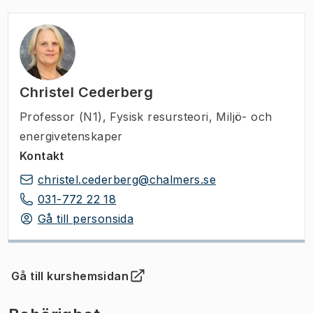
Christel Cederberg
Professor (N1)
,
Fysisk resursteori, Miljö- och
energivetenskaper
Kontakt
christel.cederberg@chalmers.se
031-772 22 18
Gå till personsida
Gå till kurshemsidan
(
Öppnas i ny flik
)