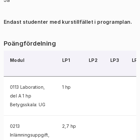
Endast studenter med kurstillfället i programplan.
Poängfördelning
Modul
LP1
LP2
LP3
LP
0113 Laboration
,
1 hp
del A 1 hp
Betygsskala: UG
0213
2,7 hp
Inlämningsuppgift
,