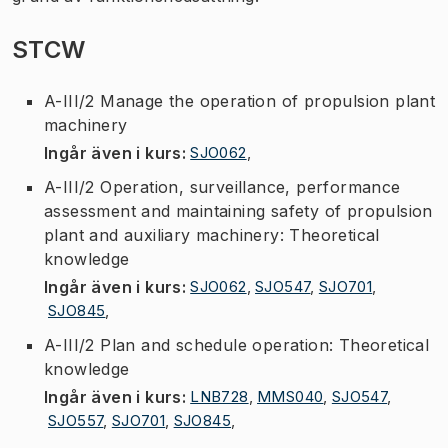
STCW
A-III/2 Manage the operation of propulsion plant
machinery
Ingår även i kurs
:
SJO062
,
A-III/2 Operation, surveillance, performance
assessment and maintaining safety of propulsion
plant and auxiliary machinery: Theoretical
knowledge
Ingår även i kurs
:
SJO062
,
SJO547
,
SJO701
,
SJO845
,
A-III/2 Plan and schedule operation: Theoretical
knowledge
Ingår även i kurs
:
LNB728
,
MMS040
,
SJO547
,
SJO557
,
SJO701
,
SJO845
,