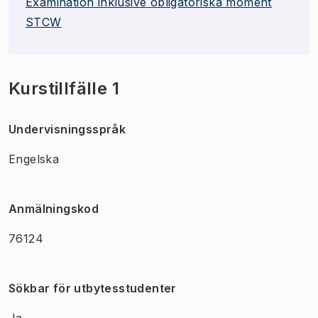
Examination inklusive obligatoriska moment
STCW
Kurstillfälle 1
Undervisningsspråk
Engelska
Anmälningskod
76124
Sökbar för utbytesstudenter
Ja