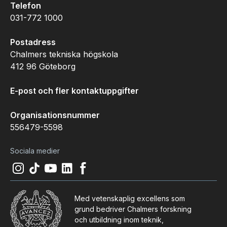
Telefon
031-772 1000
Postadress
Chalmers tekniska högskola
412 96 Göteborg
E-post och fler kontaktuppgifter
Organisationsnummer
556479-5598
Sociala medier
Instagram
(
Öppnas i ny flik
Tiktok
(
Öppnas i ny flik
Youtube
(
Öppnas i ny flik
LinkedIn
(
Öppnas i ny flik
)
Facebook
(
Öppnas i ny flik
)
)
)
)
Med vetenskaplig excellens som
grund bedriver Chalmers forskning
och utbildning inom teknik,