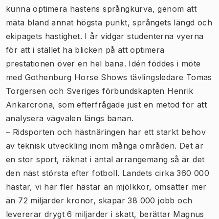
kunna optimera hästens språngkurva, genom att
mäta bland annat högsta punkt, språngets längd och
ekipagets hastighet. I år vidgar studenterna vyerna
för att i stället ha blicken på att optimera
prestationen över en hel bana. Idén föddes i möte
med Gothenburg Horse Shows tävlingsledare Tomas
Torgersen och Sveriges förbundskapten Henrik
Ankarcrona, som efterfrågade just en metod för att
analysera vägvalen längs banan.
– Ridsporten och hästnäringen har ett starkt behov
av teknisk utveckling inom många områden. Det är
en stor sport, räknat i antal arrangemang så är det
den näst största efter fotboll. Landets cirka 360 000
hästar, vi har fler hästar än mjölkkor, omsätter mer
än 72 miljarder kronor, skapar 38 000 jobb och
levererar drygt 6 miljarder i skatt, berättar Magnus