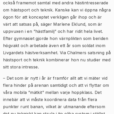
också framemot samtal med andra hästintresserade
om hästsport och teknik. Kanske kan vi öppna några
ögon för att konceptet verkligen går ihop och är
värt att satsas på, säger Marlene Eklund, som är
uppvuxen i en ”hästfamilj” och har ridit hela livet.
Efter gymnasiet gjorde hon värnplikten som beriden
högvakt och arbetade även ett år som soldat inom
Livgardets hästverksamhet. Via Chalmers satsning på
hästsport och teknik kombinerar hon nu studier med
sitt stora intresse.
– Det som är nytt i år är framför allt att vi mäter vid
flera hinder på arenan samtidigt och att vi flyttar om
våra mobila ”mätkit” mellan varje hoppklass. Det
innebär att vi måste koordinera data från flera
punkter runt banan, vilket är utmanande eftersom
det nu tekniskt kan strula i tio olika system i stället