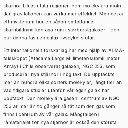
stjärnor bildas i täta regioner inom molekylära moln
där gravitationen kan verka mer effektivt. Men det är
ett mysterium hur en sådan omfattande
stjärnbildning kan äga rum i starburstgalaxer - och
hur denna fas i en galax livscykel slutar.
Ett internationellt forskarlag har med hjälp av ALMA-
teleskopet (Atacama Large Millimeter/submillimeter
Array) i Chile observerat galaxen, NGC 253, som
producerar nya stjärnor i hög takt. De upptäckte
mer än hundra olika sorters molekyler, långt fler än
vad tidigare studier utanför vår egen galax har
upptäckt. Den molekylära gasen i centrum av NGC
253 är mer än tio gånger så tät som den gas som
finns i centrum av vår galax. Mångfalden i
råmaterialet för nya stjärnor är också den största