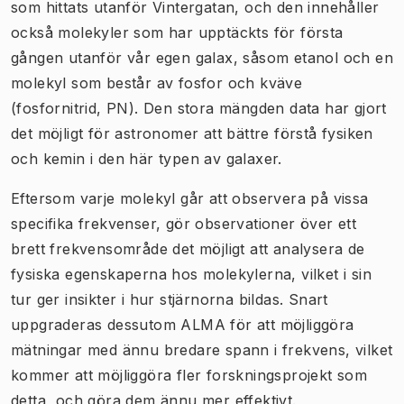
som hittats utanför Vintergatan, och den innehåller
också molekyler som har upptäckts för första
gången utanför vår egen galax, såsom etanol och en
molekyl som består av fosfor och kväve
(fosfornitrid, PN). Den stora mängden data har gjort
det möjligt för astronomer att bättre förstå fysiken
och kemin i den här typen av galaxer.
Eftersom varje molekyl går att observera på vissa
specifika frekvenser, gör observationer över ett
brett frekvensområde det möjligt att analysera de
fysiska egenskaperna hos molekylerna, vilket i sin
tur ger insikter i hur stjärnorna bildas. Snart
uppgraderas dessutom ALMA för att möjliggöra
mätningar med ännu bredare spann i frekvens, vilket
kommer att möjliggöra fler forskningsprojekt som
detta, och göra dem ännu mer effektivt.