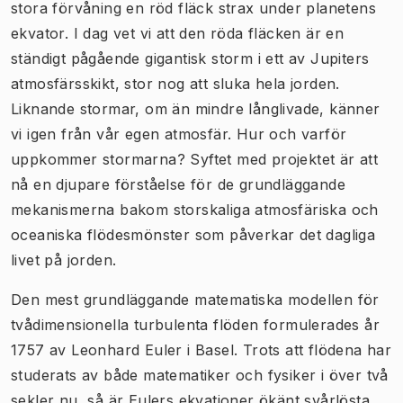
stora förvåning en röd fläck strax under planetens
ekvator. I dag vet vi att den röda fläcken är en
ständigt pågående gigantisk storm i ett av Jupiters
atmosfärsskikt, stor nog att sluka hela jorden.
Liknande stormar, om än mindre långlivade, känner
vi igen från vår egen atmosfär. Hur och varför
uppkommer stormarna? Syftet med projektet är att
nå en djupare förståelse för de grundläggande
mekanismerna bakom storskaliga atmosfäriska och
oceaniska flödesmönster som påverkar det dagliga
livet på jorden.
Den mest grundläggande matematiska modellen för
tvådimensionella turbulenta flöden formulerades år
1757 av Leonhard Euler i Basel. Trots att flödena har
studerats av både matematiker och fysiker i över två
sekler nu, så är Eulers ekvationer ökänt svårlösta.