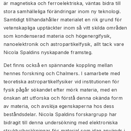
är magnetiska och ferroelektriska, väntas bidra till
stora samhälleliga förändringar inom ny teknologi.
Samtidigt tillhandahåller materialet en rik grund för
vetenskapliga upptäckter inom så vitt skilda områden
som kondenserad materia och högenergifysik,
nanoelektronik och astropartikelfysik, allt tack vare
Nicola Spaldins nyskapande framsteg.
Det finns också en spännande koppling mellan
hennes forskning och Chalmers. I samarbete med
teoretiska astropartikelfysiker vid institutionen för
fysik pågår sökandet efter mörk materia, med en
önskan att utforska och förstå denna okända form
av materia, och avslöja egenskaperna hos dess
beståndsdelar. Nicola Spaldins forskargrupp har
bidragit till denna undersökning med elektroniska
strukturberäkningar för material som idag används i