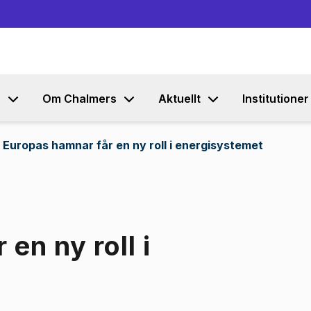
Gå till innehållet
s
Om Chalmers
Aktuellt
Institutioner
Europas hamnar får en ny roll i energisystemet
en ny roll i