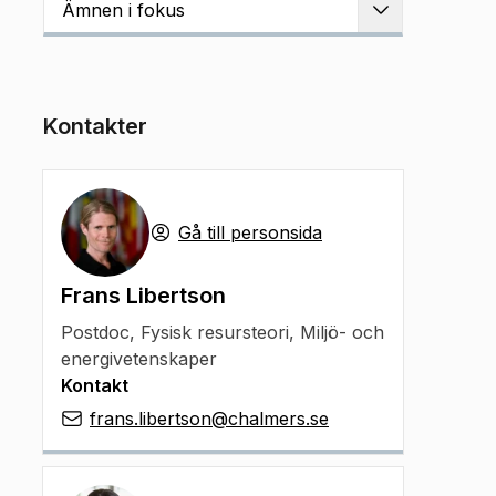
Ämnen i fokus
Utvidga
Kontakter
Gå till personsida
Frans Libertson
Postdoc
,
Fysisk resursteori, Miljö- och
energivetenskaper
Kontakt
frans.libertson@chalmers.se