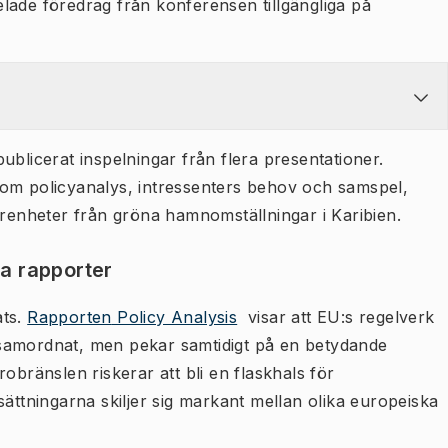
lade föredrag från konferensen tillgängliga på
icerat inspelningar från flera presentationer.
 om policyanalys, intressenters behov och samspel,
arenheter från gröna hamnomställningar i Karibien.
ya rapporter
ats.
Rapporten
Policy Analysis
visar att EU:s regelverk
äl samordnat, men pekar samtidigt på en betydande
obränslen riskerar att bli en flaskhals för
sättningarna skiljer sig markant mellan olika europeiska