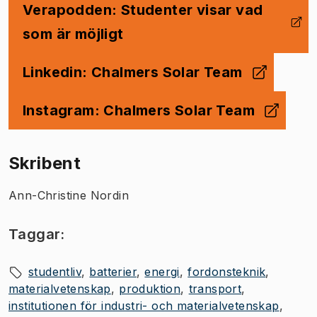
Verapodden: Studenter visar vad
(
Öppnas i ny flik
)
som är möjligt
Linkedin: Chalmers Solar Team
(
Öppnas i ny flik
)
Instagram: Chalmers Solar Team
(
Öppnas i ny flik
)
Skribent
Ann-Christine Nordin
Taggar:
studentliv
batterier
energi
fordonsteknik
materialvetenskap
produktion
transport
institutionen för industri- och materialvetenskap