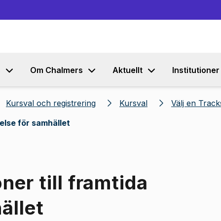
Gå till innehållet
s
Om Chalmers
Aktuellt
Institutioner
Kursval och registrering
Kursval
Välj en Trac
delse för samhället
ner till framtida
ället