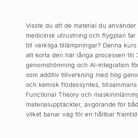
Bild 1 av 1
Visste du att de material du använder v
medicinsk utrustning och flygplan tar 
till verkliga tillämpningar? Denna kurs 
att korta den här långa processen till
genomströmning och AI-integration fö
som additiv tillverkning med hög gen
och kemisk flödessyntes, tillsamman
Functional Theory och maskininlärning
materialupptäckter, avgörande för båd
vilket banar väg för en hållbar framtid