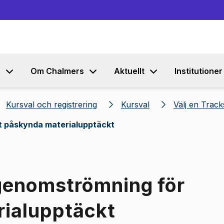
Gå till innehållet
s
Om Chalmers
Aktuellt
Institutioner
Kursval och registrering
Kursval
Välj en Trac
t påskynda materialupptäckt
genomströmning för
rialupptäckt