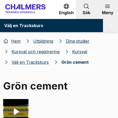
Gå till innehållet
English
Sök
Meny
Välj en Trackskurs
Hem
Utbildning
Dina studier
Kursval och registrering
Kursval
Välj en Trackskurs
Grön cement
Grön cement
Bild 1 av 1