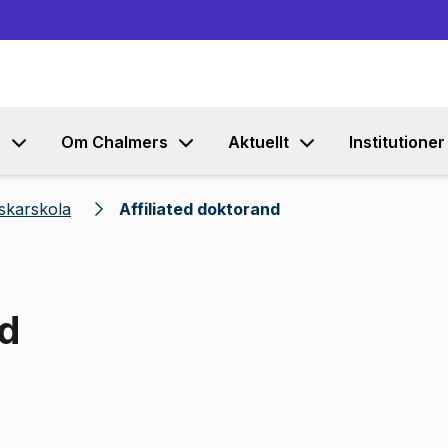
Gå till innehållet
s
Om Chalmers
Aktuellt
Institutioner
skarskola
Affiliated doktorand
nd