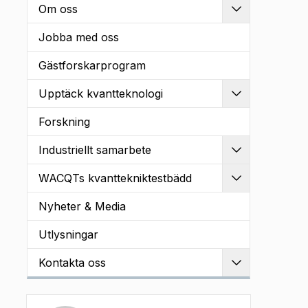
Om oss
Utvidga
Jobba med oss
Gästforskarprogram
Upptäck kvantteknologi
Utvidga
Forskning
Industriellt samarbete
Utvidga
WACQTs kvanttekniktestbädd
Utvidga
Nyheter & Media
Utlysningar
Kontakta oss
Utvidga