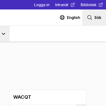
Logga in
Intranät
Bibliotek
(
Öppnas i ny flik
(
Öppnas i ny fl
)
English
Sök
WACQT