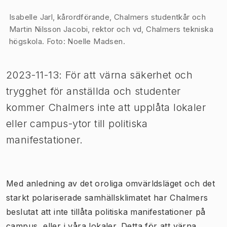
Bild 1 av 1
Isabelle Jarl, kårordförande, Chalmers studentkår och
Martin Nilsson Jacobi, rektor och vd, Chalmers tekniska
högskola. Foto: Noelle Madsen.
2023-11-13: För att värna säkerhet och
trygghet för anställda och studenter
kommer Chalmers inte att upplåta lokaler
eller campus-ytor till politiska
manifestationer.
Med anledning av det oroliga omvärldsläget och det
starkt polariserade samhällsklimatet har Chalmers
beslutat att inte tillåta politiska manifestationer på
campus, eller i våra lokaler. Detta för att värna