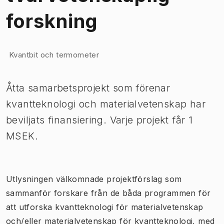
forskning
Bild 1 av 1
Kvantbit och termometer
Åtta samarbetsprojekt som förenar
kvantteknologi och materialvetenskap har
beviljats finansiering. Varje projekt får 1
MSEK.
Utlysningen välkomnade projektförslag som
sammanför forskare från de båda programmen för
att utforska kvantteknologi för materialvetenskap
och/eller materialvetenskap för kvantteknologi, med