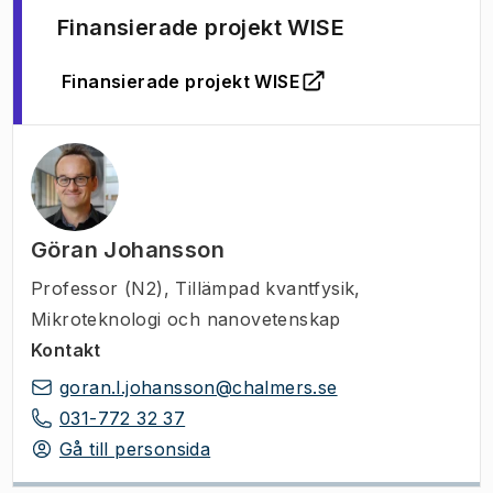
Finansierade projekt WISE
Finansierade projekt WISE
(
Öppnas i ny flik
)
Göran Johansson
Professor (N2)
,
Tillämpad kvantfysik,
Mikroteknologi och nanovetenskap
Kontakt
goran.l.johansson@chalmers.se
031-772 32 37
Gå till personsida