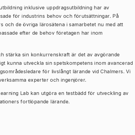
utbildning inklusive uppdragsutbildning har av
assade för industrins behov och förutsättningar. På
ers och de övriga lärosätena i samarbetet nu med att
anpassade efter de behov företagen har inom
och stärka sin konkurrenskraft är det av avgörande
erligt kunna utveckla sin spetskompetens inom avancerad
ingsområdesledare för livslångt lärande vid Chalmers. Vi
verksamma experter och ingenjörer.
earning Lab kan utgöra en testbädd för utveckling av
sationers fortlöpande lärande.