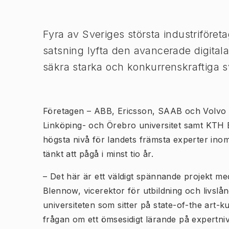
Bild 1 av 1
Fyra av Sveriges största industriföre
satsning lyfta den avancerade digitala
säkra starka och konkurrenskraftiga s
Företagen – ABB, Ericsson, SAAB och Volvo 
Linköping- och Örebro universitet samt KTH E
högsta nivå för landets främsta experter inom
tänkt att pågå i minst tio år.
– Det här är ett väldigt spännande projekt med
Blennow, vicerektor för utbildning och livslån
universiteten som sitter på state-of-the art-
frågan om ett ömsesidigt lärande på expertniv