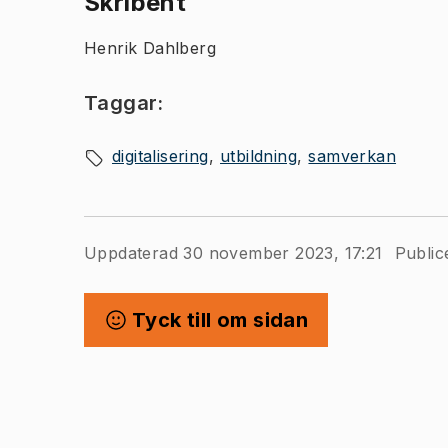
Skribent
Henrik Dahlberg
Taggar:
digitalisering
utbildning
samverkan
Uppdaterad 30 november 2023, 17:21
Public
Tyck till om sidan