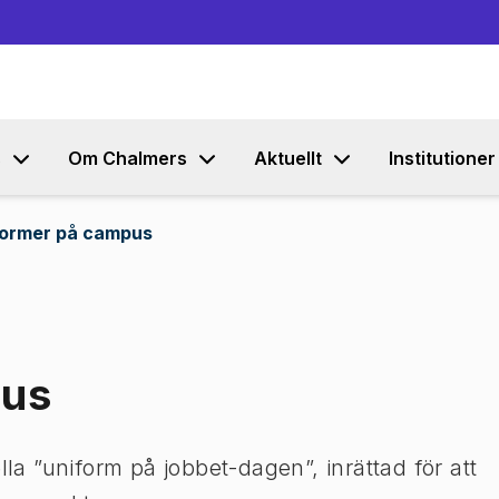
Gå till innehållet
s
Om Chalmers
Aktuellt
Institutioner
former på campus
pus
lla ”uniform på jobbet-dagen”, inrättad för att