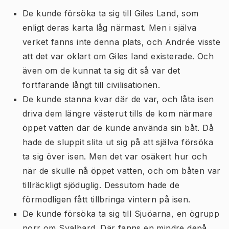
De kunde försöka ta sig till Giles Land, som
enligt deras karta låg närmast. Men i själva
verket fanns inte denna plats, och Andrée visste
att det var oklart om Giles land existerade. Och
även om de kunnat ta sig dit så var det
fortfarande långt till civilisationen.
De kunde stanna kvar där de var, och låta isen
driva dem längre västerut tills de kom närmare
öppet vatten där de kunde använda sin båt. Då
hade de sluppit slita ut sig på att själva försöka
ta sig över isen. Men det var osäkert hur och
när de skulle nå öppet vatten, och om båten var
tillräckligt sjöduglig. Dessutom hade de
förmodligen fått tillbringa vintern på isen.
De kunde försöka ta sig till Sjuöarna, en ögrupp
norr om Svalbard. Där fanns en mindre depå,