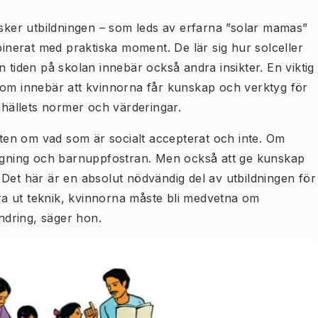
 sker utbildningen – som leds av erfarna ”solar mamas”
binerat med praktiska moment. De lär sig hur solceller
 tiden på skolan innebär också andra insikter. En viktig
som innebär att kvinnorna får kunskap och verktyg för
amhällets normer och värderingar.
en om vad som är socialt accepterat och inte. Om
lagning och barnuppfostran. Men också att ge kunskap
 Det här är en absolut nödvändig del av utbildningen för
lära ut teknik, kvinnorna måste bli medvetna om
dring, säger hon.