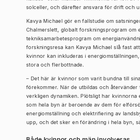
solceller, och därefter ansvara för drift och 
Kavya Michael gör en fallstudie om satsninge
Chalmerslett, globalt forskningsprogram om
tekniksamarbetesprogram om energianvändn
forskningsresa kan Kavya Michael slå fast at
kvinnor kan inkluderas i energiomställningen,
stora och flerbottnade.
– Det här är kvinnor som varit bundna till sina
förekommer. När de utbildas och återvänder t
verkligen dynamiken. Plötsligt har kvinnorna en
som hela byn är beroende av dem för elförsörj
energiomställning och elektrifiering av lands
upp, och det sker en förändring i hela byn, s
Både kvinnor och män involveras