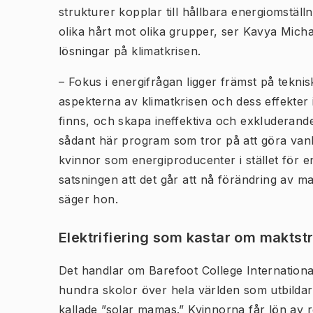
strukturer kopplar till hållbara energiomstäl
olika hårt mot olika grupper, ser Kavya Mich
lösningar på klimatkrisen.
– Fokus i energifrågan ligger främst på tekn
aspekterna av klimatkrisen och dess effekter i
finns, och skapa ineffektiva och exkluderande
sådant här program som tror på att göra vanli
kvinnor som energiproducenter i stället för 
satsningen att det går att nå förändring av m
säger hon.
Elektrifiering som kastar om maktst
Det handlar om Barefoot College Internationa
hundra skolor över hela världen som utbildar 
kallade ”solar mamas.” Kvinnorna får lön av re