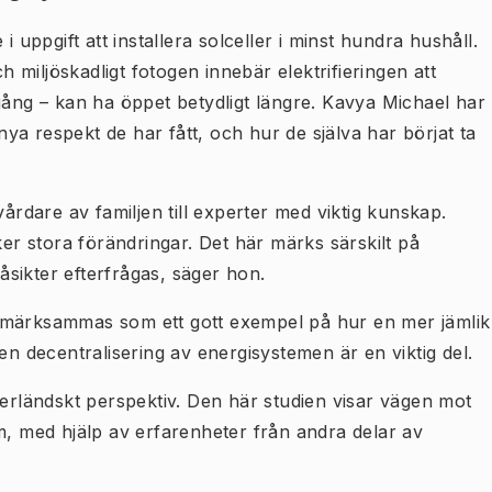
i uppgift att installera solceller i minst hundra hushåll.
miljöskadligt fotogen innebär elektrifieringen att
gång – kan ha öppet betydligt längre. Kavya Michael har
a respekt de har fått, och hur de själva har börjat ta
vårdare av familjen till experter med viktig kunskap.
r stora förändringar. Det här märks särskilt på
sikter efterfrågas, säger hon.
pmärksammas som ett gott exempel på hur en mer jämlik
en decentralisering av energisystemen är en viktig del.
terländskt perspektiv. Den här studien visar vägen mot
m, med hjälp av erfarenheter från andra delar av