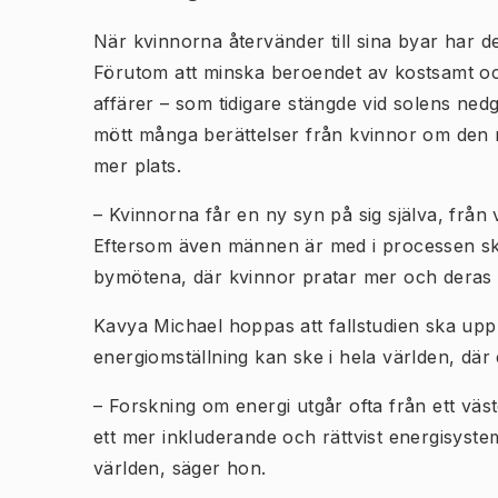
När kvinnorna återvänder till sina byar har de 
Förutom att minska beroendet av kostsamt och 
affärer – som tidigare stängde vid solens ned
mött många berättelser från kvinnor om den ny
mer plats.
– Kvinnorna får en ny syn på sig själva, från 
Eftersom även männen är med i processen ske
bymötena, där kvinnor pratar mer och deras å
Kavya Michael hoppas att fallstudien ska up
energiomställning kan ske i hela världen, där 
– Forskning om energi utgår ofta från ett väs
ett mer inkluderande och rättvist energisyste
världen, säger hon.