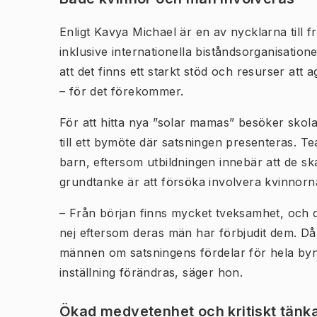
Enligt Kavya Michael är en av nycklarna till
inklusive internationella biståndsorganisation
att det finns ett starkt stöd och resurser at
– för det förekommer.
För att hitta nya ”solar mamas” besöker skola
till ett bymöte där satsningen presenteras. Te
barn, eftersom utbildningen innebär att de s
grundtanke är att försöka involvera kvinnorn
– Från början finns mycket tveksamhet, och d
nej eftersom deras män har förbjudit dem. Då
männen om satsningens fördelar för hela byn
inställning förändras, säger hon.
Ökad medvetenhet och kritiskt tänk