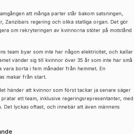
 framgången att många parter står bakom satsningen,
er, Zanzibars regering och olika statliga organ. Det gör
t agera om rekryteringen av kvinnorna stöter på motstånd
ns team byar som inte har någon elektricitet, och kallar
amet vänder sig till kvinnor över 35 år som inte har små
ka vara borta i fem månader från hemmet. En
as makar från start.
et händer att kvinnor som först tackar ja senare säger
 pratar ett team, inklusive regeringsrepresentanter, med
. Det lyckas oftast, och innebär att även männens
ande