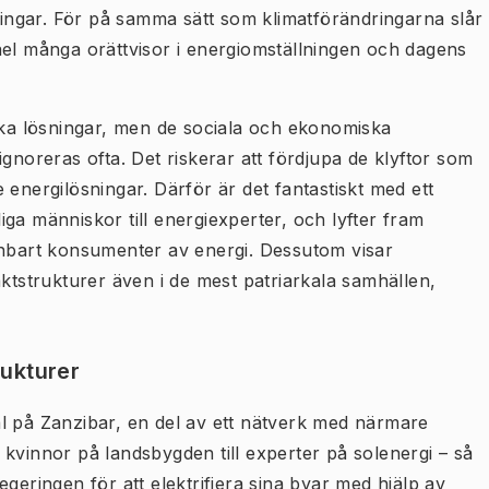
lningar. För på samma sätt som klimatförändringarna slår
ael många orättvisor i energiomställningen och dagens
iska lösningar, men de sociala och ekonomiska
gnoreras ofta. Det riskerar att fördjupa de klyftor som
 energilösningar. Därför är det fantastiskt med ett
ga människor till energiexperter, och lyfter fram
enbart konsumenter av energi. Dessutom visar
aktstrukturer även i de mest patriarkala samhällen,
rukturer
l på Zanzibar, en del av ett nätverk med närmare
kvinnor på landsbygden till experter på solenergi – så
geringen för att elektrifiera sina byar med hjälp av