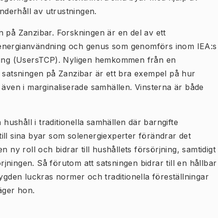
underhåll av utrustningen.
n på Zanzibar. Forskningen är en del av ett
 energianvändning och genus som genomförs inom IEA:s
ing (UsersTCP). Nyligen hemkommen från en
t satsningen på Zanzibar är ett bra exempel på hur
 även i marginaliserade samhällen. Vinsterna är både
 hushåll i traditionella samhällen där barngifte
ill sina byar som solenergiexperter förändrar det
 ny roll och bidrar till hushållets försörjning, samtidigt
ningen. Så förutom att satsningen bidrar till en hållbar
bygden luckras normer och traditionella föreställningar
äger hon.