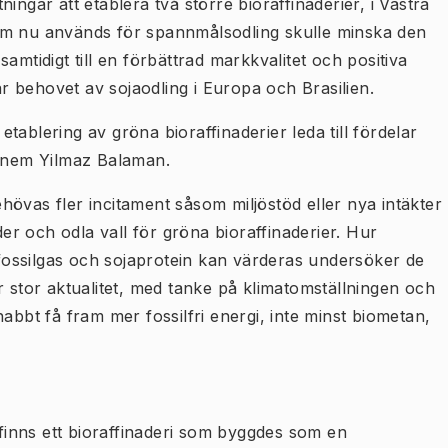
ingar att etablera två större bioraffinaderier, i Västra
om nu används för spannmålsodling skulle minska den
amtidigt till en förbättrad markkvalitet och positiva
 behovet av sojaodling i Europa och Brasilien.
ablering av gröna bioraffinaderier leda till fördelar
ebnem Yilmaz Balaman.
övas fler incitament såsom miljöstöd eller nya intäkter
der och odla vall för gröna bioraffinaderier. Hur
ossilgas och sojaprotein kan värderas undersöker de
r stor aktualitet, med tanke på klimatomställningen och
abbt få fram mer fossilfri energi, inte minst biometan,
inns ett bioraffinaderi som byggdes som en