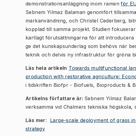
demonstrationsanläggning inom ramen
för EU
Sebnem Yilmaz Balaman genomfört tillsamma
markanvändning, och Christel Cederberg, bitr
kopplad till samma projekt. Studien fokusera
kartlagt förutsättningarna för att introducera b
ge det kunskapsunderlag som behövs när besl
teknik och delvis ny infrastruktur för gröna bi
Läs hela artikeln
Towards multifunctional la
production with restorative agriculture: Econ
i tidskriften Biofpr - Biofuels, Bioproducts & B
Artikelns författare är:
Sebnem Yilmaz Balam
verksamma vid Chalmers tekniska högskola, s
Läs mer
:
Large-scale deployment of grass in 
strategy