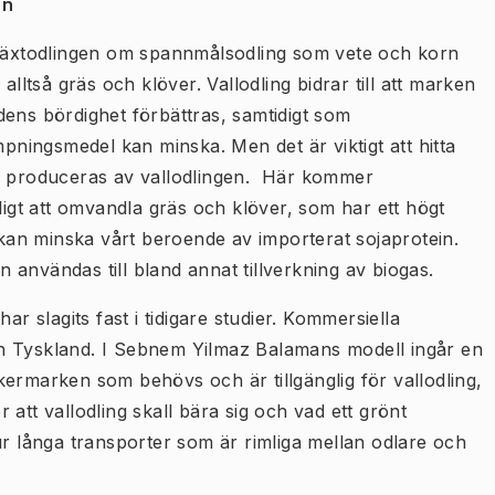
en
h växtodlingen om spannmålsodling som vete och korn
alltså gräs och klöver. Vallodling bidrar till att marken
dens bördighet förbättras, samtidigt som
ingsmedel kan minska. Men det är viktigt att hitta
 produceras av vallodlingen. Här kommer
ligt att omvandla gräs och klöver, som har ett högt
m kan minska vårt beroende av importerat sojaprotein.
användas till bland annat tillverkning av biogas.
ar slagits fast i tidigare studier. Kommersiella
h Tyskland. I Sebnem Yilmaz Balamans modell ingår en
ermarken som behövs och är tillgänglig för vallodling,
att vallodling skall bära sig och vad ett grönt
ur långa transporter som är rimliga mellan odlare och