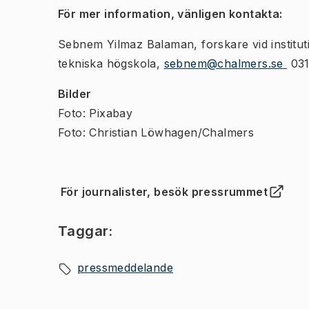
För mer information, vänligen kontakta:
Sebnem Yilmaz Balaman, forskare vid institu
tekniska högskola,
sebnem@chalmers.se
031
Bilder
Foto: Pixabay
Foto: Christian Löwhagen/Chalmers
För journalister, besök pressrummet
(
Öppnas i ny flik
)
Taggar:
pressmeddelande