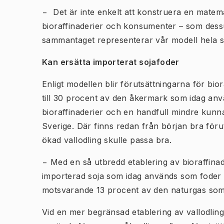
− Det är inte enkelt att konstruera en matem
bioraffinaderier och konsumenter – som dess
sammantaget representerar vår modell hela s
Kan ersätta importerat sojafoder
Enligt modellen blir förutsättningarna för bio
till 30 procent av den åkermark som idag anv
bioraffinaderier och en handfull mindre kunna
Sverige. Där finns redan från början bra för
ökad vallodling skulle passa bra.
− Med en så utbredd etablering av bioraffinad
importerad soja som idag används som foder
motsvarande 13 procent av den naturgas som i
Vid en mer begränsad etablering av vallodlin