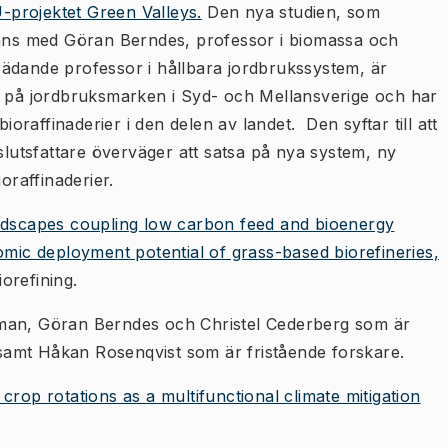
-projektet Green Valleys.
Den nya studien, som
ns med Göran Berndes, professor i biomassa och
ädande professor i hållbara jordbrukssystem, är
r på jordbruksmarken i Syd- och Mellansverige och har
ioraffinaderier i den delen av landet. Den syftar till att
utsfattare överväger att satsa på nya system, ny
oraffinaderier.
ndscapes coupling low carbon feed and bioenergy
omic deployment potential of grass-based biorefineries,
iorefining.
an, Göran Berndes och Christel Cederberg som är
amt Håkan Rosenqvist som är fristående forskare.
crop rotations as a multifunctional climate mitigation