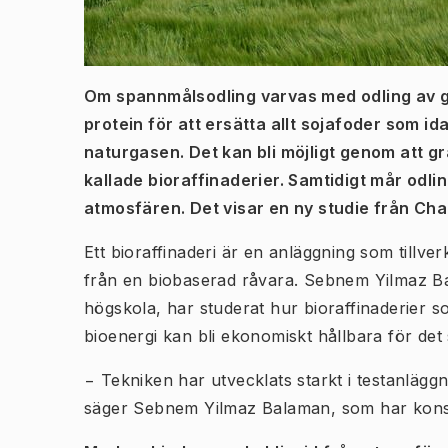
Om spannmålsodling varvas med odling av gr
protein för att ersätta allt sojafoder som 
naturgasen. Det kan bli möjligt genom att gr
kallade bioraffinaderier. Samtidigt mår odl
atmosfären. Det visar en ny studie från Cha
Ett bioraffinaderi är en anläggning som tillve
från en biobaserad råvara. Sebnem Yilmaz Ba
högskola, har studerat hur bioraffinaderier s
bioenergi kan bli ekonomiskt hållbara för det
− Tekniken har utvecklats starkt i testanlägg
säger Sebnem Yilmaz Balaman, som har konst