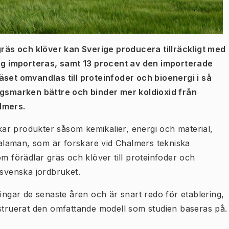
äs och klöver kan Sverige producera tillräckligt med
idag importeras, samt 13 procent av den importerade
äset omvandlas till proteinfoder och bioenergi i så
ingsmarken bättre och binder mer koldioxid från
lmers.
rkar produkter såsom kemikalier, energi och material,
laman, som är forskare vid Chalmers tekniska
om förädlar gräs och klöver till proteinfoder och
 svenska jordbruket.
ningar de senaste åren och är snart redo för etablering,
ruerat den omfattande modell som studien baseras på.