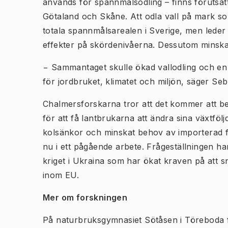
används för spannmålsodling – finns förutsättn
Götaland och Skåne. Att odla vall på mark s
totala spannmålsarealen i Sverige, men leder s
effekter på skördenivåerna. Dessutom minskar
− Sammantaget skulle ökad vallodling och en et
för jordbruket, klimatet och miljön, säger S
Chalmersforskarna tror att det kommer att beh
för att få lantbrukarna att ändra sina växtfölj
kolsänkor och minskat behov av importerad f
nu i ett pågående arbete. Frågeställningen ha
kriget i Ukraina som har ökat kraven på att sn
inom EU.
Mer om forskningen
På naturbruksgymnasiet Sötåsen i Töreboda f