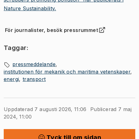
(
Öppnas i ny flik
)
Nature Sustainability.
För journalister, besök pressrummet
(
Öppnas i ny flik
)
Taggar:
pressmeddelande
institutionen för mekanik och maritima vetenskaper
energi
transport
Uppdaterad 7 augusti 2026, 11:06
Publicerad 7 maj
2024, 11:00
Tyck till om sidan