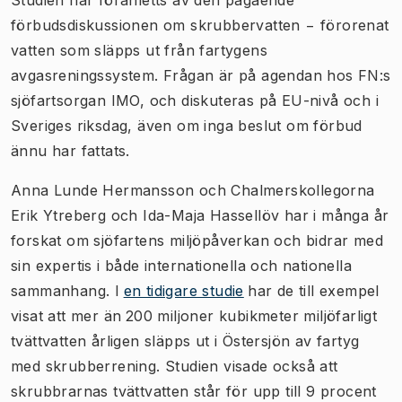
Studien har föranletts av den pågående
förbudsdiskussionen om skrubbervatten
−
förorenat
vatten som släpps ut från fartygens
avgasreningssystem. Frågan är på agendan hos FN:s
sjöfartsorgan IMO, och diskuteras på EU-nivå och i
Sveriges riksdag, även om inga beslut om förbud
ännu har fattats.
Anna Lunde Hermansson och Chalmerskollegorna
Erik Ytreberg och Ida-Maja Hassellöv har i många år
forskat om sjöfartens miljöpåverkan och bidrar med
sin expertis i både internationella och nationella
sammanhang. I
en tidigare studie
har de till exempel
visat att mer än
200 miljoner kubikmeter miljöfarligt
tvättvatten årligen släpps ut i Östersjön av fartyg
med skrubberrening. Studien visade också att
skrubbrarnas tvättvatten står för upp till 9 procent