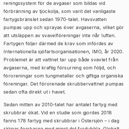
reningssystem för de avgaser som bildas vid
förbränning av tjockolja, som varit det vanligaste
fartygsbränslet sedan 1970-talet. Havsvatten
pumpas upp och sprayas över avgaserna, vilket gör
att utsläppen av svavelföreningar inte når luften.
Fartygen följer därmed de krav som infördes av
Internationella sjöfartsorganisationen, IMO, år 2020.
Problemet är att vattnet tar upp både svavlet från
avgaserna, med kraftig försurning som följd, och
föroreningar som tungmetaller och giftiga organiska
föreningar. Det förorenade skrubbervattnet pumpas
sedan ofta direkt ut i havet.
Sedan mitten av 2010-talet har antalet fartyg med
skrubbrar ökat. Vid en studie som gjordes 2018
fanns 178 fartyg med skrubbrar i Östersjön – i dag
räknar forskarna med minst det fyrdubbla. Globalt