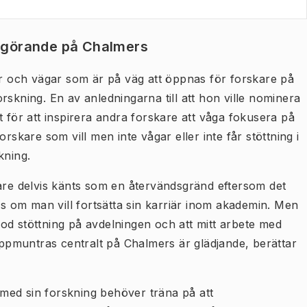
iggörande på Chalmers
ter och vägar som är på väg att öppnas för forskare på
rskning. En av anledningarna till att hon ville nominera
t för att inspirera andra forskare att våga fokusera på
rskare som vill men inte vågar eller inte får stöttning i
skning.
gare delvis känts som en återvändsgränd eftersom det
nas om man vill fortsätta sin karriär inom akademin. Men
t god stöttning på avdelningen och att mitt arbete med
pmuntras centralt på Chalmers är glädjande, berättar
t med sin forskning behöver träna på att