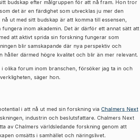
sitt budskap efter målgruppen för att nå fram. Hon tror
ersom det är en färdighet som utvecklas ju mer den
tt nå ut med sitt budskap är att komma till essensen,
n fungera inom akademin. Det är därför ett annat sätt att
t med att aktivt sprida sin forskning fungerar som
kningen blir samskapande där nya perspektiv och
 håller därmed högre kvalitet och blir än mer relevant.
 i olika forum inom branschen, försöker jag ta in och
verkligheten, säger hon.
otential i att nå ut med sin forskning via
Chalmers Next
kningen, industrin och beslutsfattare. Chalmers Next
tta av Chalmers världsledande forskning genom att
pen omsätts i samhället och näringslivet.