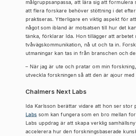
målgruppsanpassa, att lära sig att formulera 
att flera forskare behöver stöttning i det eft
praktiseras. Ytterligare en viktig aspekt för a
något som ibland är motsatsen till hur det ka
tänka, förklarar Ida. Hon tillägger att arbete
tvåvägskommunikation, nå ut och ta in. Fors
utmaningar kan tas in från branschen och den
– När jag är ute och pratar om min forskning,
utveckla forskningen så att den är ajour med 
Chalmers Next Labs
Ida Karlsson berättar vidare att hon ser stor p
Labs
som kan fungera som en bro mellan fors
Labs uppdrag är att skapa verklig samhällsny
accelerera hur den forskningsbaserade kunska