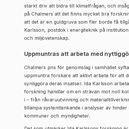
starkt driv att bidra till klimatfrågan, och insåg
på Chalmers att det finns mycket bra forsknin
att det är en guldgruva som fler borde få tillgå
Karlsson, postdok i energiteknik på institutio
och miljövetenskap.
Uppmuntras att arbeta med nyttigg
Chalmers pris för genomslag i samhället syftar 
uppmuntra forskare att aktivt arbeta för att d
synliggöra deras insatser. Ida Karlsson arbe
forskning handlar om en strävan mot noll ko
i – från råvaruutvinning och materialtillverkni
tillämpa systemtänkande i analyser av hinder
kommuner och myndigheter.
Det som utmärker Ida Karlssons forskning är 