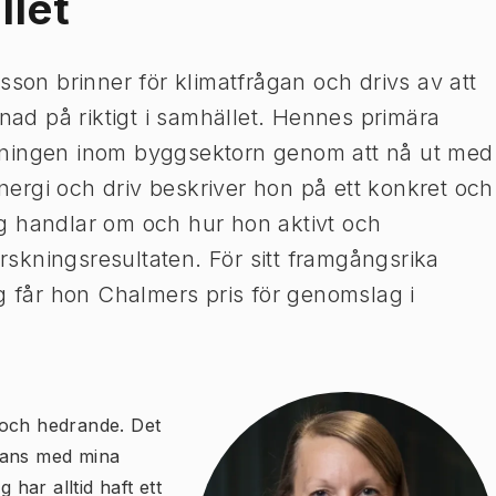
llet
sson brinner för klimatfrågan och drivs av att
lnad på riktigt i samhället. Hennes primära
tällningen inom byggsektorn genom att nå ut med
energi och driv beskriver hon på ett konkret och
g handlar om och hur hon aktivt och
orskningsresultaten. För sitt framgångsrika
ng får hon Chalmers pris för genomslag i
t och hedrande. Det
mmans med mina
 har alltid haft ett