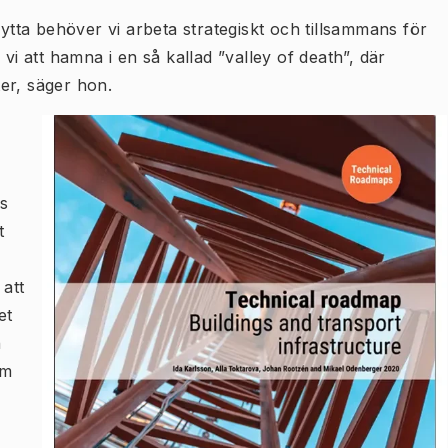
nytta behöver vi arbeta strategiskt och tillsammans för
vi att hamna i en så kallad ”valley of death”, där
er, säger hon.
as
t
 att
et
n
am