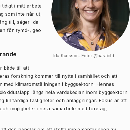
 tidigt i mitt arbete
g som inte når ut,
ng till, säger Ida
nen för rymd-, geo
örande
Ida Karlsson. Foto: @barabild
både till att
eras forskning kommer till nytta i samhället och att
tar med klimatomställningen i byggsektorn. Hennes
ldioxidutsläpp längs hela värdekedjan inom byggsektorn
ng till färdiga fastigheter och anläggningar. Fokus är att
 och möjligheter i nära samarbete med företag,
att den handlar om att stötta implementeringen av