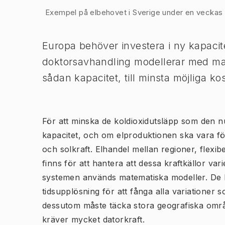
Bild 1 av 1
Exempel på elbehovet i Sverige under en veckas ti
Europa behöver investera i ny kapacite
doktorsavhandling modellerar med mate
sådan kapacitet, till minsta möjliga ko
För att minska de koldioxidutsläpp som den 
kapacitet, och om elproduktionen ska vara fö
och solkraft. Elhandel mellan regioner, flexi
finns för att hantera att dessa kraftkällor va
systemen används matematiska modeller. De b
tidsupplösning för att fånga alla variationer 
dessutom måste täcka stora geografiska områd
kräver mycket datorkraft.