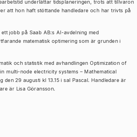
rbetstid underlättar tidsplaneringen, trots att tillvaron
r att hon haft stöttande handledare och har trivts på
t ett jobb på Saab AB:s AI-avdelning med
rtfarande matematisk optimering som är grunden i
ematik och statistik med avhandlingen Optimization of
in multi-node electricity systems – Mathematical
g den 29 augusti kl 13.15 i sal Pascal. Handledare är
are är Lisa Göransson.