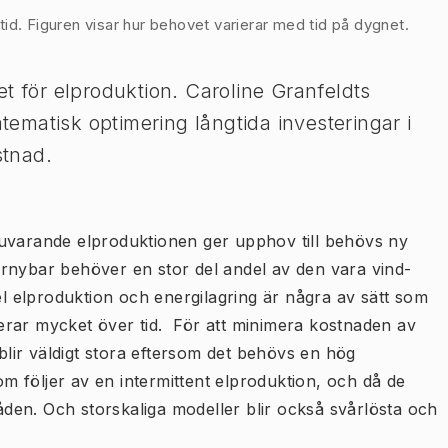
d. Figuren visar hur behovet varierar med tid på dygnet.
t för elproduktion. Caroline Granfeldts
matisk optimering långtida investeringar i
stnad.
nuvarande elproduktionen ger upphov till behövs ny
rnybar behöver en stor del andel av den vara vind-
bel elproduktion och energilagring är några av sätt som
rierar mycket över tid. För att minimera kostnaden av
lir väldigt stora eftersom det behövs en hög
som följer av en intermittent elproduktion, och då de
en. Och storskaliga modeller blir också svårlösta och