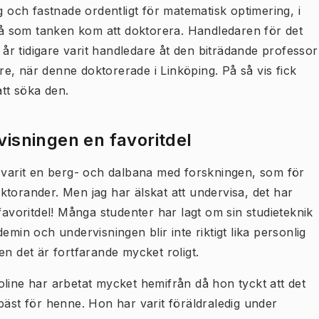
g och fastnade ordentligt för matematisk optimering, i
 då som tanken kom att doktorera. Handledaren för det
r tidigare varit handledare åt den biträdande professor
e, när denne doktorerade i Linköping. På så vis fick
tt söka den.
isningen en favoritdel
 varit en berg- och dalbana med forskningen, som för
torander. Men jag har älskat att undervisa, det har
 favoritdel! Många studenter har lagt om sin studieteknik
emin och undervisningen blir inte riktigt lika personlig
en det är fortfarande mycket roligt.
line har arbetat mycket hemifrån då hon tyckt att det
bäst för henne. Hon har varit föräldraledig under