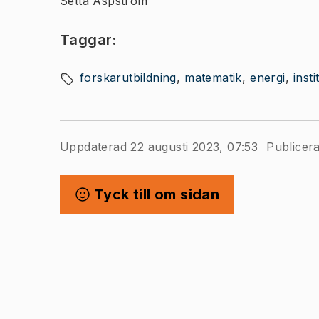
Setta Aspström
Taggar:
forskarutbildning
matematik
energi
inst
Uppdaterad 22 augusti 2023, 07:53
Publicer
Tyck till om sidan