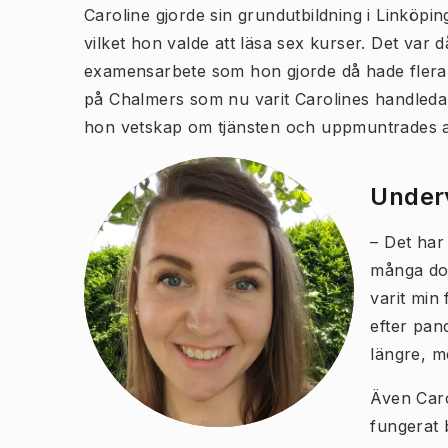
Caroline gjorde sin grundutbildning i Linköpin
vilket hon valde att läsa sex kurser. Det var
examensarbete som hon gjorde då hade flera å
på Chalmers som nu varit Carolines handledar
hon vetskap om tjänsten och uppmuntrades a
Underv
– Det har
många dok
varit min
efter pand
längre, m
Även Caro
fungerat 