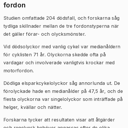
fordon
Studien omfattade 204 dödsfall, och forskarna såg
tydliga skillnader mellan de tre fordonstyperna när
det gäller förar- och olycksmönster.
Vid dödsolyckor med vanlig cykel var medianåldern
för cyklisten 71 år. Olyckorna skedde ofta på
vardagar och involverade vanligtvis krockar med
motorfordon.
Dödliga elsparkcykelolyckor såg annorlunda ut. De
förolyckade hade en medianålder på 47,5 år, och de
flesta olyckorna var singelolyckor som inträffade på
helger, kvällar och nätter.
Forskarna tycker att resultaten visar att åtgärder
och regelverk behöver anpassas efter de olika