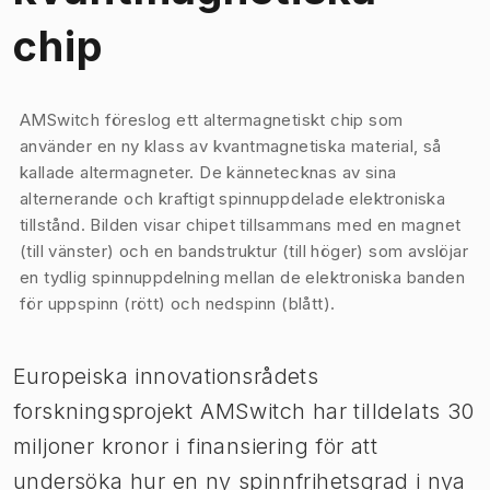
chip
Bild 1 av 1
AMSwitch föreslog ett altermagnetiskt chip som
använder en ny klass av kvantmagnetiska material, så
kallade altermagneter. De kännetecknas av sina
alternerande och kraftigt spinnuppdelade elektroniska
tillstånd. Bilden visar chipet tillsammans med en magnet
(till vänster) och en bandstruktur (till höger) som avslöjar
en tydlig spinnuppdelning mellan de elektroniska banden
för uppspinn (rött) och nedspinn (blått).
Europeiska innovationsrådets
forskningsprojekt AMSwitch har tilldelats 30
miljoner kronor i finansiering för att
undersöka hur en ny spinnfrihetsgrad i nya