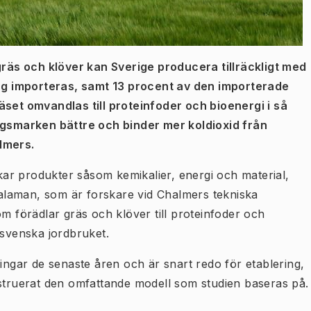
äs och klöver kan Sverige producera tillräckligt med
idag importeras, samt 13 procent av den importerade
äset omvandlas till proteinfoder och bioenergi i så
ingsmarken bättre och binder mer koldioxid från
lmers.
rkar produkter såsom kemikalier, energi och material,
laman, som är forskare vid Chalmers tekniska
om förädlar gräs och klöver till proteinfoder och
 svenska jordbruket.
ningar de senaste åren och är snart redo för etablering,
ruerat den omfattande modell som studien baseras på.