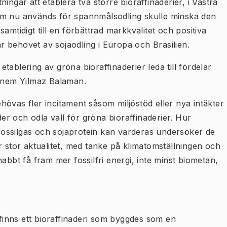
ingar att etablera två större bioraffinaderier, i Västra
om nu används för spannmålsodling skulle minska den
amtidigt till en förbättrad markkvalitet och positiva
 behovet av sojaodling i Europa och Brasilien.
ablering av gröna bioraffinaderier leda till fördelar
ebnem Yilmaz Balaman.
övas fler incitament såsom miljöstöd eller nya intäkter
der och odla vall för gröna bioraffinaderier. Hur
ossilgas och sojaprotein kan värderas undersöker de
r stor aktualitet, med tanke på klimatomställningen och
abbt få fram mer fossilfri energi, inte minst biometan,
inns ett bioraffinaderi som byggdes som en