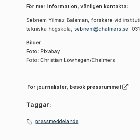
För mer information, vänligen kontakta:
Sebnem Yilmaz Balaman, forskare vid institu
tekniska högskola,
sebnem@chalmers.se
031
Bilder
Foto: Pixabay
Foto: Christian Löwhagen/Chalmers
För journalister, besök pressrummet
(
Öppnas i ny flik
)
Taggar:
pressmeddelande