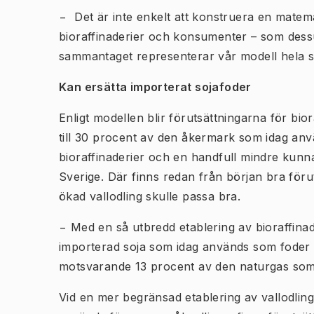
− Det är inte enkelt att konstruera en matem
bioraffinaderier och konsumenter – som dess
sammantaget representerar vår modell hela s
Kan ersätta importerat sojafoder
Enligt modellen blir förutsättningarna för bio
till 30 procent av den åkermark som idag anv
bioraffinaderier och en handfull mindre kunna
Sverige. Där finns redan från början bra för
ökad vallodling skulle passa bra.
− Med en så utbredd etablering av bioraffinad
importerad soja som idag används som foder
motsvarande 13 procent av den naturgas som i
Vid en mer begränsad etablering av vallodlin