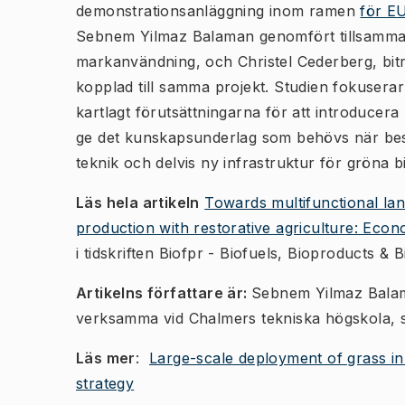
demonstrationsanläggning inom ramen
för EU
Sebnem Yilmaz Balaman genomfört tillsamma
markanvändning, och Christel Cederberg, bitr
kopplad till samma projekt. Studien fokusera
kartlagt förutsättningarna för att introducera b
ge det kunskapsunderlag som behövs när besl
teknik och delvis ny infrastruktur för gröna bi
Läs hela artikeln
Towards multifunctional la
production with restorative agriculture: Econ
i tidskriften Biofpr - Biofuels, Bioproducts & B
Artikelns författare är:
Sebnem Yilmaz Balam
verksamma vid Chalmers tekniska högskola, s
Läs mer
:
Large-scale deployment of grass in 
strategy