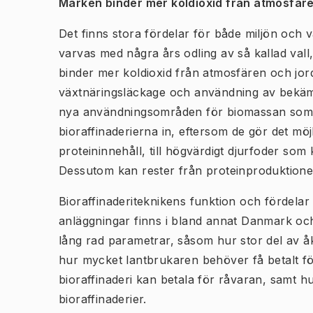
Marken binder mer koldioxid från atmosfär
Det finns stora fördelar för både miljön oc
varvas med några års odling av så kallad vall, 
binder mer koldioxid från atmosfären och jor
växtnäringsläckage och användning av bekämpn
nya användningsområden för biomassan som
bioraffinaderierna in, eftersom de gör det möj
proteininnehåll, till högvärdigt djurfoder so
Dessutom kan rester från proteinproduktionen 
Bioraffinaderiteknikens funktion och fördelar h
anläggningar finns i bland annat Danmark oc
lång rad parametrar, såsom hur stor del av åk
hur mycket lantbrukaren behöver få betalt för 
bioraffinaderi kan betala för råvaran, samt h
bioraffinaderier.