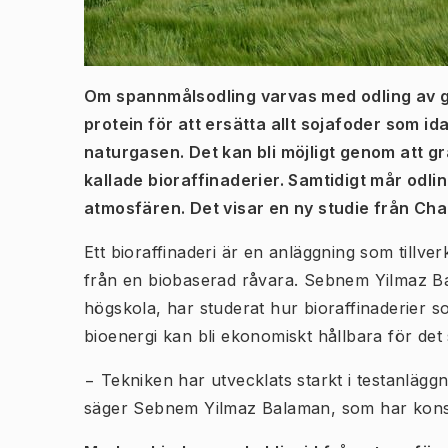
Om spannmålsodling varvas med odling av gr
protein för att ersätta allt sojafoder som 
naturgasen. Det kan bli möjligt genom att gr
kallade bioraffinaderier. Samtidigt mår odl
atmosfären. Det visar en ny studie från Cha
Ett bioraffinaderi är en anläggning som tillve
från en biobaserad råvara. Sebnem Yilmaz Ba
högskola, har studerat hur bioraffinaderier s
bioenergi kan bli ekonomiskt hållbara för det
− Tekniken har utvecklats starkt i testanlägg
säger Sebnem Yilmaz Balaman, som har konst