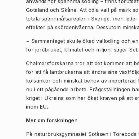
används för spannmålsodling – finns förutsättn
Götaland och Skåne. Att odla vall på mark s
totala spannmålsarealen i Sverige, men leder s
effekter på skördenivåerna. Dessutom minskar
− Sammantaget skulle ökad vallodling och en et
för jordbruket, klimatet och miljön, säger S
Chalmersforskarna tror att det kommer att beh
för att få lantbrukarna att ändra sina växtfölj
kolsänkor och minskat behov av importerad f
nu i ett pågående arbete. Frågeställningen ha
kriget i Ukraina som har ökat kraven på att sn
inom EU.
Mer om forskningen
På naturbruksgymnasiet Sötåsen i Töreboda f