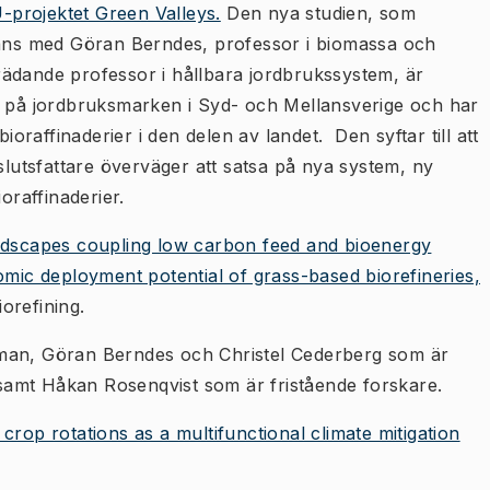
-projektet Green Valleys.
Den nya studien, som
ns med Göran Berndes, professor i biomassa och
ädande professor i hållbara jordbrukssystem, är
r på jordbruksmarken i Syd- och Mellansverige och har
ioraffinaderier i den delen av landet. Den syftar till att
utsfattare överväger att satsa på nya system, ny
oraffinaderier.
ndscapes coupling low carbon feed and bioenergy
omic deployment potential of grass-based biorefineries,
iorefining.
an, Göran Berndes och Christel Cederberg som är
amt Håkan Rosenqvist som är fristående forskare.
crop rotations as a multifunctional climate mitigation