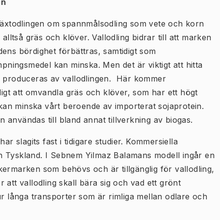
en
h växtodlingen om spannmålsodling som vete och korn
alltså gräs och klöver. Vallodling bidrar till att marken
dens bördighet förbättras, samtidigt som
ingsmedel kan minska. Men det är viktigt att hitta
 produceras av vallodlingen. Här kommer
ligt att omvandla gräs och klöver, som har ett högt
m kan minska vårt beroende av importerat sojaprotein.
användas till bland annat tillverkning av biogas.
ar slagits fast i tidigare studier. Kommersiella
h Tyskland. I Sebnem Yilmaz Balamans modell ingår en
ermarken som behövs och är tillgänglig för vallodling,
att vallodling skall bära sig och vad ett grönt
ur långa transporter som är rimliga mellan odlare och