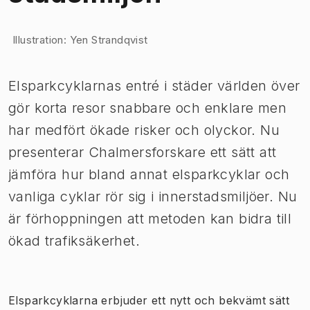
Bild 1 av 1
​Illustration: Yen Strandqvist
Elsparkcyklarnas entré i städer världen över
gör korta resor snabbare och enklare men
har medfört ökade risker och olyckor. Nu
presenterar Chalmersforskare ett sätt att
jämföra hur bland annat elsparkcyklar och
vanliga cyklar rör sig i innerstadsmiljöer. Nu
är förhoppningen att metoden kan bidra till
ökad trafiksäkerhet.​​
Elsparkcyklarna erbjuder ett nytt och bekvämt sätt