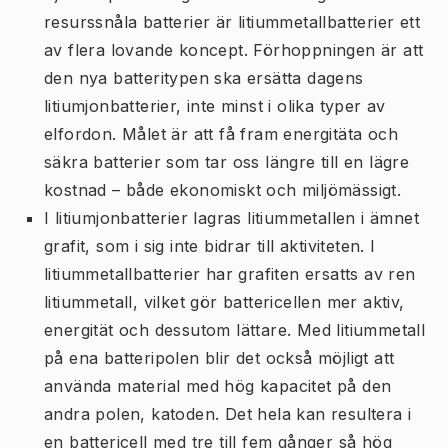
resurssnåla batterier är litiummetallbatterier ett
av flera lovande koncept. Förhoppningen är att
den nya batteritypen ska ersätta dagens
litiumjonbatterier, inte minst i olika typer av
elfordon. Målet är att få fram energitäta och
säkra batterier som tar oss längre till en lägre
kostnad – både ekonomiskt och miljömässigt.
I litiumjonbatterier lagras litiummetallen i ämnet
grafit, som i sig inte bidrar till aktiviteten. I
litiummetallbatterier har grafiten ersatts av ren
litiummetall, vilket gör battericellen mer aktiv,
energität och dessutom lättare. Med litiummetall
på ena batteripolen blir det också möjligt att
använda material med hög kapacitet på den
andra polen, katoden. Det hela kan resultera i
en battericell med tre till fem gånger så hög