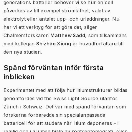
generations batterier behöver vi se hur en cell
påverkas av till exempel strömtäthet, valet av
elektrolyt eller antalet upp- och urladdningar. Nu
har vi ett verktyg för att göra det, säger
Chalmersforskaren
Matthew Sadd
, som tillsammans
med kollegan
Shizhao Xiong
är huvudförfattare till
den nya studien.
Spänd förväntan inför första
inblicken
Experimentet med att följa hur litiumstrukturer bildas
genomfördes vid the Swiss Light Source utanför
Zürich i Schweiz. Det var med spänd förväntan som
forskarna förberedde sin specialanpassade
battericell för att studera när litium deponeras – i
realtid och i 3D med hjälp av röntgentomografi. Även