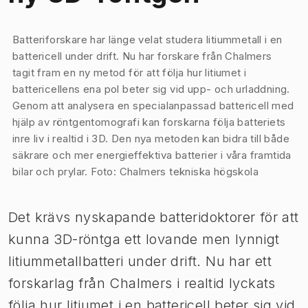
Bild 1 av 1
Batteriforskare har länge velat studera litiummetall i en
battericell under drift. Nu har forskare från Chalmers
tagit fram en ny metod för att följa hur litiumet i
battericellens ena pol beter sig vid upp- och urladdning.
Genom att analysera en specialanpassad battericell med
hjälp av röntgentomografi kan forskarna följa batteriets
inre liv i realtid i 3D. Den nya metoden kan bidra till både
säkrare och mer energieffektiva batterier i våra framtida
bilar och prylar. Foto: Chalmers tekniska högskola
Det krävs nyskapande batteridoktorer för att
kunna 3D-röntga ett lovande men lynnigt
litiummetallbatteri under drift. Nu har ett
forskarlag från Chalmers i realtid lyckats
följa hur litiumet i en battericell beter sig vid