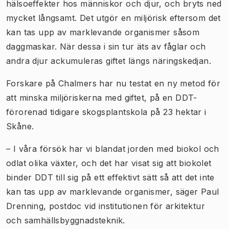
hälsoeffekter hos människor och djur, och bryts ned
mycket långsamt. Det utgör en miljörisk eftersom det
kan tas upp av marklevande organismer såsom
daggmaskar. När dessa i sin tur äts av fåglar och
andra djur ackumuleras giftet längs näringskedjan.
Forskare på Chalmers har nu testat en ny metod för
att minska miljöriskerna med giftet, på en DDT-
förorenad tidigare skogsplantskola på 23 hektar i
Skåne.
– I våra försök har vi blandat jorden med biokol och
odlat olika växter, och det har visat sig att biokolet
binder DDT till sig på ett effektivt sätt så att det inte
kan tas upp av marklevande organismer, säger Paul
Drenning, postdoc vid institutionen för arkitektur
och samhällsbyggnadsteknik.