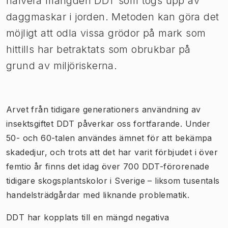
halvera mängden DDT som togs upp av
daggmaskar i jorden. Metoden kan göra det
möjligt att odla vissa grödor på mark som
hittills har betraktats som obrukbar på
grund av miljöriskerna.
Arvet från tidigare generationers användning av
insektsgiftet DDT påverkar oss fortfarande. Under
50- och 60-talen användes ämnet för att bekämpa
skadedjur, och trots att det har varit förbjudet i över
femtio år finns det idag över 700 DDT-förorenade
tidigare skogsplantskolor i Sverige – liksom tusentals
handelsträdgårdar med liknande problematik.
DDT har kopplats till en mängd negativa