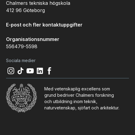
Chalmers tekniska högskola
412 96 Göteborg
E-post och fler kontaktuppgifter
Organisationsnummer
556479-5598
Sociala medier
Instagram
(
Öppnas i ny flik
Tiktok
(
Öppnas i ny flik
Youtube
(
Öppnas i ny flik
LinkedIn
(
Öppnas i ny flik
)
Facebook
(
Öppnas i ny flik
)
)
)
)
Med vetenskaplig excellens som
grund bedriver Chalmers forskning
och utbildning inom teknik,
naturvetenskap, sjöfart och arkitektur.