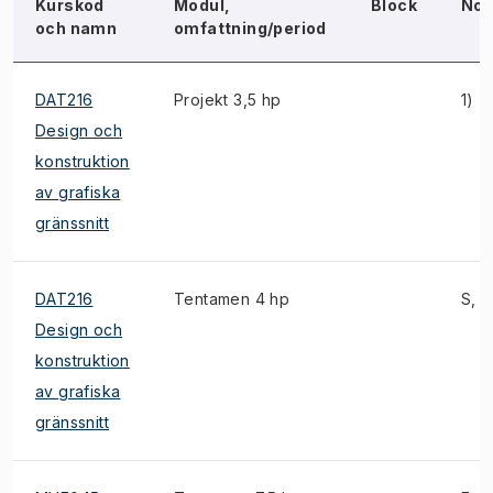
Kurskod
Modul,
Block
Not
och namn
omfattning/period
DAT216
Projekt 3,5 hp
1)
Design och
konstruktion
av grafiska
gränssnitt
DAT216
Tentamen 4 hp
S, 1
Design och
konstruktion
av grafiska
gränssnitt