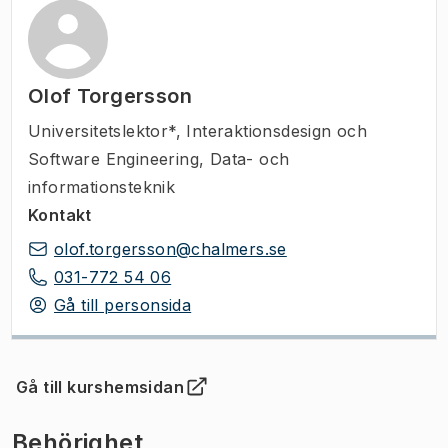
Olof Torgersson
Universitetslektor*
,
Interaktionsdesign och
Software Engineering, Data- och
informationsteknik
Kontakt
olof.torgersson@chalmers.se
031-772 54 06
Gå till personsida
Gå till kurshemsidan
(
Öppnas i ny flik
)
Behörighet