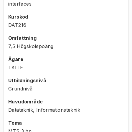
interfaces
Kurskod
DAT216
Omfattning
7,5 Högskolepoäng
Ägare
TKITE
Utbildningsnivå
Grundnivå
Huvudområde
Datateknik, Informationsteknik
Tema
MTS
3
hp