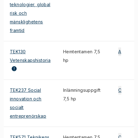
teknologier, global
risk och
mänsklighetens
framtid
TEK130
Hemtentamen 7,5
A
Vetenskapshistoria
hp
TEK237 Social
Inlämningsuppgift
C
innovation och
7,5 hp
socialt
entreprenörskap
TEK571 Teknikens
Hemtentamen 7,5
C