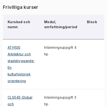
Frivilliga kurser
Kurskod och
Modul,
Block
namn
omfattning/period
ATH100
Inlämningsuppgift 4
Arkitektur och
hp
stadsbyggande:
En
kulturhistorisk
orientering
CLS045 Global
Inlämningsuppgift 3
och
hp