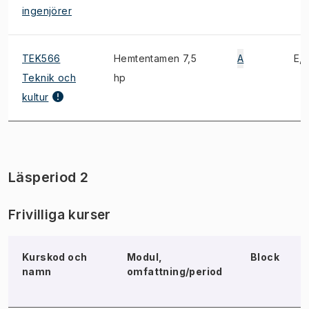
ingenjörer
TEK566
Hemtentamen 7,5
A
E, 
Teknik och
hp
kultur
Läsperiod 2
Frivilliga kurser
Kurskod och
Modul,
Block
namn
omfattning/period