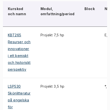
Kurskod
Modul,
Block
No
och namn
omfattning/period
KBT265
Projekt 7,5 hp
E, 
Resurser och
innovationer
i ett kemiskt
och historiskt
perspektiv
LSP530
Projekt 3,5 hp
*, 1
Skönlitteratur
på engelska
för