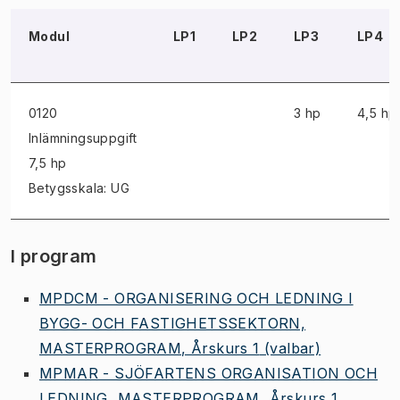
Modul
LP1
LP2
LP3
LP4
0120
3 hp
4,5 hp
Inlämningsuppgift
7,5 hp
Betygsskala: UG
I program
MPDCM - ORGANISERING OCH LEDNING I
BYGG- OCH FASTIGHETSSEKTORN,
MASTERPROGRAM, Årskurs 1
(valbar)
MPMAR - SJÖFARTENS ORGANISATION OCH
LEDNING, MASTERPROGRAM, Årskurs 1