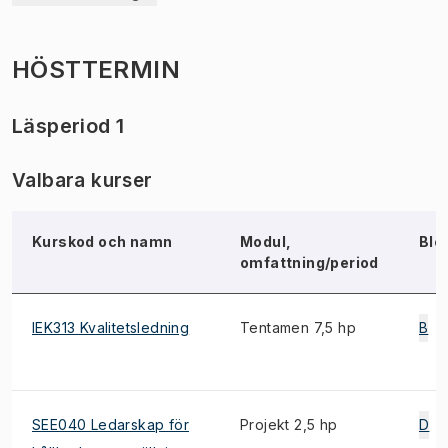
HÖSTTERMIN
Läsperiod 1
Valbara kurser
Kurskod och namn
Modul,
Blo
omfattning/period
IEK313 Kvalitetsledning
Tentamen 7,5 hp
B
SEE040 Ledarskap för
Projekt 2,5 hp
D