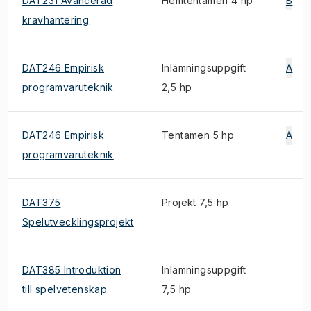
DAT231 Avancerad
Hemtentamen 4 hp
B
kravhantering
DAT246 Empirisk
Inlämningsuppgift
A
programvaruteknik
2,5 hp
DAT246 Empirisk
Tentamen 5 hp
A
programvaruteknik
DAT375
Projekt 7,5 hp
Spelutvecklingsprojekt
DAT385 Introduktion
Inlämningsuppgift
till spelvetenskap
7,5 hp