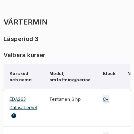
VÅRTERMIN
Läsperiod 3
Valbara kurser
Kurskod
Modul,
Block
No
och namn
omfattning/period
EDA263
Tentamen 6 hp
C+
Datasäkerhet