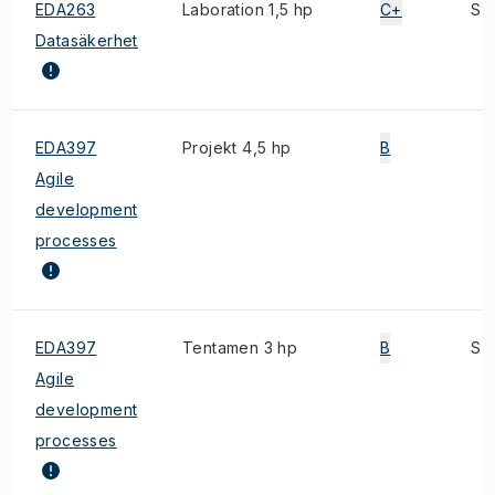
EDA263
Laboration 1,5 hp
C+
S
Datasäkerhet
EDA397
Projekt 4,5 hp
B
Agile
development
processes
EDA397
Tentamen 3 hp
B
S
Agile
development
processes