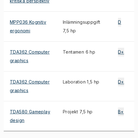
kritiska perspektiv
MPP036 Kognitiv
Inlämningsuppgift
D
ergonomi
7,5 hp
TDA362 Computer
Tentamen 6 hp
D+
graphics
TDA362 Computer
Laboration 1,5 hp
D+
graphics
TDA580 Gameplay
Projekt 7,5 hp
B+
design