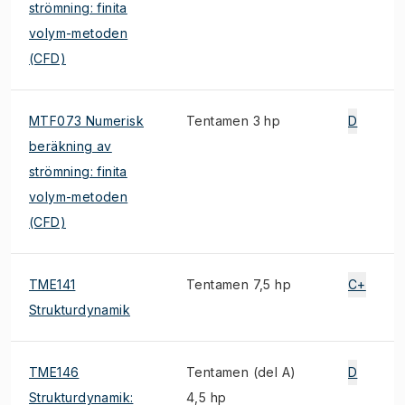
strömning: finita
volym-metoden
(CFD)
MTF073 Numerisk
Tentamen 3 hp
D
beräkning av
strömning: finita
volym-metoden
(CFD)
TME141
Tentamen 7,5 hp
C+
Strukturdynamik
TME146
Tentamen (del A)
D
Strukturdynamik:
4,5 hp