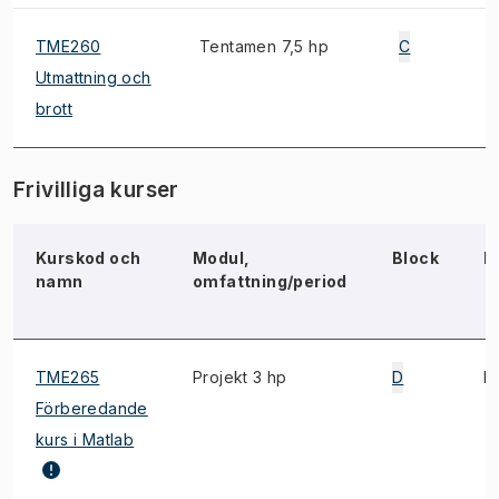
TME260
Tentamen 7,5 hp
C
E
Utmattning och
brott
Frivilliga kurser
Kurskod och
Modul,
Block
N
namn
omfattning/period
TME265
Projekt 3 hp
D
E
Förberedande
kurs i Matlab