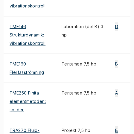
vibrationskontroll
TME146
Laboration (del B) 3
D
Strukturdynamik:
hp
vibrationskontroll
TME160
Tentamen 7,5 hp
B
Flerfasströmning
TME250 Finita
Tentamen 7,5 hp
A
elementmetoden:
solider
TRA270 Fluid-
Projekt 7,5 hp
B