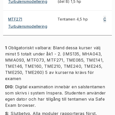
Turbulensmodellering
(del B) 1,5 hp
MTF271
Tentamen 4,5 hp
C
Turbulensmodellering
1
Obligatoriskt valbara: Bland dessa kurser välj
minst 5 totalt under åk1 - 2. (IMS135, MHA043,
MMA093, MTF073, MTF271, TME085, TME141,
TME146, TME160, TME210, TME240, TME245,
TME250, TME260) 5 av kurserna krävs för
examen
DIG
:
Digital examination innebär en salstentamen
som skrivs i system Inspera. Studenten använder
egen dator och har tillgång till tentamen via Safe
Exam browser.
S
:
Slutbetyg. Alla moduler rapporteras först.