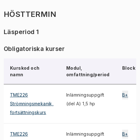
HÖSTTERMIN
Läsperiod 1
Obligatoriska kurser
Kurskod och
Modul,
Block
namn
omfattning/period
TME226
Inlämningsuppgift
B+
Strömningsmekanik,
(del A) 1,5 hp
fortsättningskurs
TME226
Inlämningsuppgift
B+