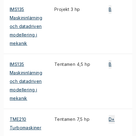
IMS135
Projekt 3 hp
B
1
Maskininlärning
och datadriven
modellering i
mekanik
IMS135
Tentamen 4,5 hp
B
S
Maskininlärning
och datadriven
modellering i
mekanik
TME210
Tentamen 7,5 hp
D+
E
Turbomaskiner