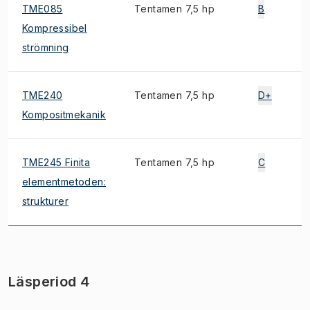
TME085
Tentamen 7,5 hp
B
Kompressibel
strömning
TME240
Tentamen 7,5 hp
D+
Kompositmekanik
TME245 Finita
Tentamen 7,5 hp
C
elementmetoden:
strukturer
Läsperiod 4