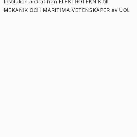
Institution
ändrat
från
ELEKTROTEKNIK
till
MEKANIK OCH MARITIMA VETENSKAPER
av
UOL