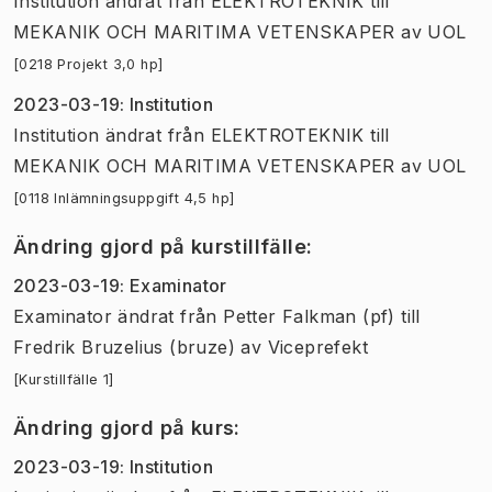
Institution
ändrat
från
ELEKTROTEKNIK
till
MEKANIK OCH MARITIMA VETENSKAPER
av
UOL
[0218 Projekt 3,0 hp]
2023-03-19
:
Institution
Institution
ändrat
från
ELEKTROTEKNIK
till
MEKANIK OCH MARITIMA VETENSKAPER
av
UOL
[0118 Inlämningsuppgift 4,5 hp]
Ändring gjord på kurstillfälle
:
2023-03-19
:
Examinator
Examinator
ändrat
från
Petter Falkman (pf)
till
Fredrik Bruzelius (bruze)
av
Viceprefekt
[Kurstillfälle 1]
Ändring gjord på kurs
:
2023-03-19
:
Institution