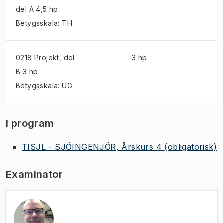
del A 4,5 hp
Betygsskala: TH
0218 Projekt
, del
3 hp
B 3 hp
Betygsskala: UG
I program
TISJL - SJÖINGENJÖR, Årskurs 4
(obligatorisk)
Examinator