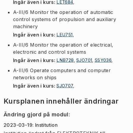
Ingår även i kurs
:
LET684
,
A-III/6 Monitor the operation of automatic
control systems of propulsion and auxiliary
machinery
Ingår även i kurs
:
LEU751
,
A-III/6 Monitor the operation of electrical,
electronic and control systems
Ingår även i kurs
:
LNB728
,
SJO701
,
SSY036
,
A-III/6 Operate computers and computer
networks on ships
Ingår även i kurs
:
SJO707
,
Kursplanen innehåller ändringar
Ändring gjord på modul
:
2023-03-19
:
Institution